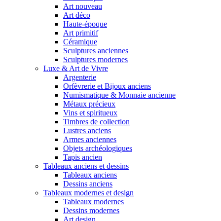
Art nouveau
Art déco
Haute-époque
Art primitif
Céramique
Sculptures anciennes
Sculptures modernes
Luxe & Art de Vivre
Argenterie
Orfèvrerie et Bijoux anciens
Numismatique & Monnaie ancienne
Métaux précieux
Vins et spiritueux
Timbres de collection
Lustres anciens
Armes anciennes
Objets archéologiques
Tapis ancien
Tableaux anciens et dessins
Tableaux anciens
Dessins anciens
Tableaux modernes et design
Tableaux modernes
Dessins modernes
Art design