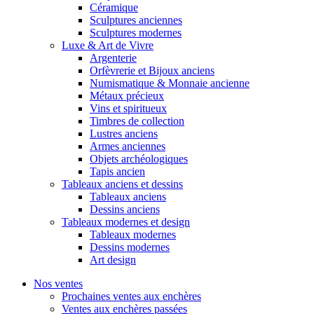
Céramique
Sculptures anciennes
Sculptures modernes
Luxe & Art de Vivre
Argenterie
Orfèvrerie et Bijoux anciens
Numismatique & Monnaie ancienne
Métaux précieux
Vins et spiritueux
Timbres de collection
Lustres anciens
Armes anciennes
Objets archéologiques
Tapis ancien
Tableaux anciens et dessins
Tableaux anciens
Dessins anciens
Tableaux modernes et design
Tableaux modernes
Dessins modernes
Art design
Nos ventes
Prochaines ventes aux enchères
Ventes aux enchères passées