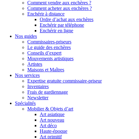
Comment vendre aux enchères ?
Comment acheter aux enchères ?
Enchérir à distance
Ordre d’achat aux enchères
Enchérir par téléphone
Enchérir en ligne
Nos guides
Commissaires-priseurs
Le guide des enchères
Conseils d’expert
Mouvements artistiques
Artistes
Maisons et Maîtres
Nos services
Expertise gratuite commissaire-priseur
Inventaires
Frais de gardiennage
Newsletter
Spécialités
Mobilier & Objets d’art
Art asiatique
Art nouveau
Art déco
Haute-époque
Art primitif