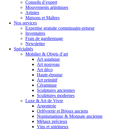
Conseils d’expert
Mouvements artistiques
Artistes
Maisons et Maîtres
Nos services
Expertise gratuite commissaire-priseur
Inventaires
Frais de gardiennage
Newsletter
Spécialités
Mobilier & Objets d’art
Art asiatique
Art nouveau
Art déco
Haute-époque
Art primitif
Céramique
Sculptures anciennes
Sculptures modernes
Luxe & Art de Vivre
Argenterie
Orfèvrerie et Bijoux anciens
Numismatique & Monnaie ancienne
Métaux précieux
Vins et spiritueux