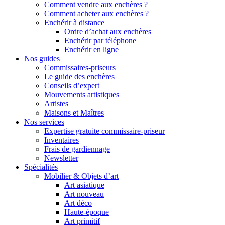
Comment vendre aux enchères ?
Comment acheter aux enchères ?
Enchérir à distance
Ordre d’achat aux enchères
Enchérir par téléphone
Enchérir en ligne
Nos guides
Commissaires-priseurs
Le guide des enchères
Conseils d’expert
Mouvements artistiques
Artistes
Maisons et Maîtres
Nos services
Expertise gratuite commissaire-priseur
Inventaires
Frais de gardiennage
Newsletter
Spécialités
Mobilier & Objets d’art
Art asiatique
Art nouveau
Art déco
Haute-époque
Art primitif