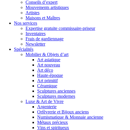
Conseils d’expert
Mouvements artistiques
Artistes
Maisons et Maîtres
Nos services
Expertise gratuite commissaire-priseur
Inventaires
Frais de gardiennage
Newsletter
Spécialités
Mobilier & Objets d’art
Art asiatique
Art nouveau
Art déco
Haute-époque
Art primitif
Céramique
Sculptures anciennes
Sculptures modernes
Luxe & Art de Vivre
Argenterie
Orfèvrerie et Bijoux anciens
Numismatique & Monnaie ancienne
Métaux précieux
Vins et spiritueux