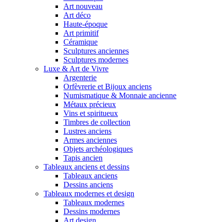
Art nouveau
Art déco
Haute-époque
Art primitif
Céramique
Sculptures anciennes
Sculptures modernes
Luxe & Art de Vivre
Argenterie
Orfèvrerie et Bijoux anciens
Numismatique & Monnaie ancienne
Métaux précieux
Vins et spiritueux
Timbres de collection
Lustres anciens
Armes anciennes
Objets archéologiques
Tapis ancien
Tableaux anciens et dessins
Tableaux anciens
Dessins anciens
Tableaux modernes et design
Tableaux modernes
Dessins modernes
Art design