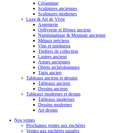
Céramique
Sculptures anciennes
Sculptures modernes
Luxe & Art de Vivre
Argenterie
Orfèvrerie et Bijoux anciens
Numismatique & Monnaie ancienne
Métaux précieux
Vins et spiritueux
Timbres de collection
Lustres anciens
Armes anciennes
Objets archéologiques
Tapis ancien
Tableaux anciens et dessins
Tableaux anciens
Dessins anciens
Tableaux modernes et design
Tableaux modernes
Dessins modernes
Art design
Nos ventes
Prochaines ventes aux enchères
Ventes aux enchères passées