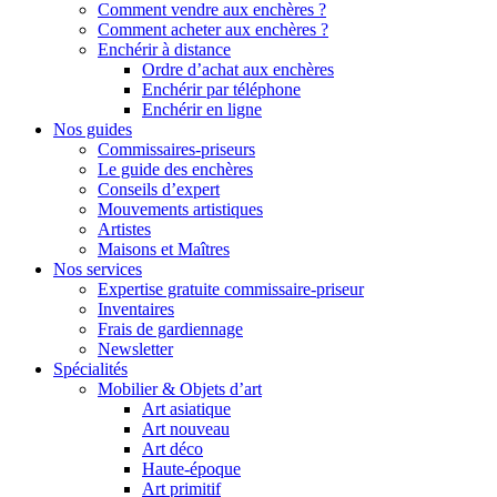
Comment vendre aux enchères ?
Comment acheter aux enchères ?
Enchérir à distance
Ordre d’achat aux enchères
Enchérir par téléphone
Enchérir en ligne
Nos guides
Commissaires-priseurs
Le guide des enchères
Conseils d’expert
Mouvements artistiques
Artistes
Maisons et Maîtres
Nos services
Expertise gratuite commissaire-priseur
Inventaires
Frais de gardiennage
Newsletter
Spécialités
Mobilier & Objets d’art
Art asiatique
Art nouveau
Art déco
Haute-époque
Art primitif