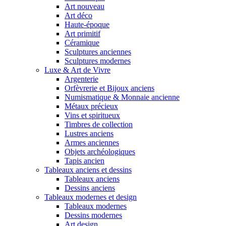
Art nouveau
Art déco
Haute-époque
Art primitif
Céramique
Sculptures anciennes
Sculptures modernes
Luxe & Art de Vivre
Argenterie
Orfèvrerie et Bijoux anciens
Numismatique & Monnaie ancienne
Métaux précieux
Vins et spiritueux
Timbres de collection
Lustres anciens
Armes anciennes
Objets archéologiques
Tapis ancien
Tableaux anciens et dessins
Tableaux anciens
Dessins anciens
Tableaux modernes et design
Tableaux modernes
Dessins modernes
Art design