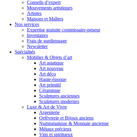
Conseils d’expert
Mouvements artistiques
Artistes
Maisons et Maîtres
Nos services
Expertise gratuite commissaire-priseur
Inventaires
Frais de gardiennage
Newsletter
Spécialités
Mobilier & Objets d’art
Art asiatique
Art nouveau
Art déco
Haute-époque
Art primitif
Céramique
Sculptures anciennes
Sculptures modernes
Luxe & Art de Vivre
Argenterie
Orfèvrerie et Bijoux anciens
Numismatique & Monnaie ancienne
Métaux précieux
Vins et spiritueux