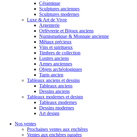
Céramique
Sculptures anciennes
Sculptures modernes
Luxe & Art de Vivre
Argenterie
Orfèvrerie et Bijoux anciens
Numismatique & Monnaie ancienne
Métaux précieux
Vins et spiritueux
Timbres de collection
Lustres anciens
Armes anciennes
Objets archéologiques
Tapis ancien
Tableaux anciens et dessins
Tableaux anciens
Dessins anciens
Tableaux modernes et design
Tableaux modernes
Dessins modernes
Art design
Nos ventes
Prochaines ventes aux enchères
Ventes aux enchères passées