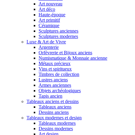
Art nouveau
Art déco
Haute-époque
Art primitif
Céramique
Sculptures anciennes
Sculptures modernes
Luxe & Art de Vivre
Argenterie
Orfèvrerie et Bijoux anciens
Numismatique & Monnaie ancienne
Métaux précieux
Vins et spiritueux
Timbres de collection
Lustres anciens
Armes anciennes
Objets archéologiques
Tapis ancien
Tableaux anciens et dessins
Tableaux anciens
Dessins anciens
Tableaux modernes et design
Tableaux modernes
Dessins modernes
Art design