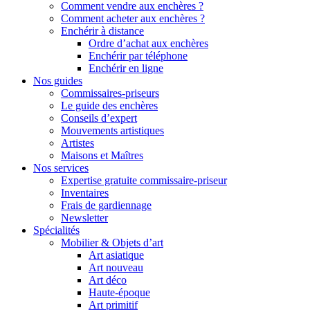
Comment vendre aux enchères ?
Comment acheter aux enchères ?
Enchérir à distance
Ordre d’achat aux enchères
Enchérir par téléphone
Enchérir en ligne
Nos guides
Commissaires-priseurs
Le guide des enchères
Conseils d’expert
Mouvements artistiques
Artistes
Maisons et Maîtres
Nos services
Expertise gratuite commissaire-priseur
Inventaires
Frais de gardiennage
Newsletter
Spécialités
Mobilier & Objets d’art
Art asiatique
Art nouveau
Art déco
Haute-époque
Art primitif