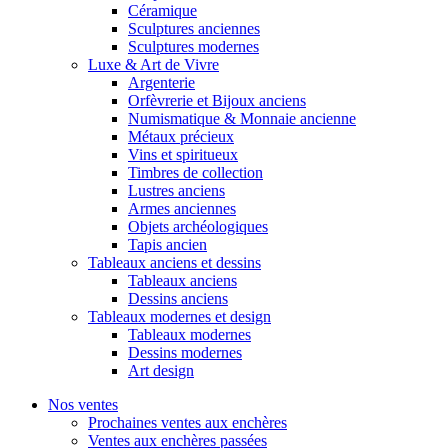
Céramique
Sculptures anciennes
Sculptures modernes
Luxe & Art de Vivre
Argenterie
Orfèvrerie et Bijoux anciens
Numismatique & Monnaie ancienne
Métaux précieux
Vins et spiritueux
Timbres de collection
Lustres anciens
Armes anciennes
Objets archéologiques
Tapis ancien
Tableaux anciens et dessins
Tableaux anciens
Dessins anciens
Tableaux modernes et design
Tableaux modernes
Dessins modernes
Art design
Nos ventes
Prochaines ventes aux enchères
Ventes aux enchères passées