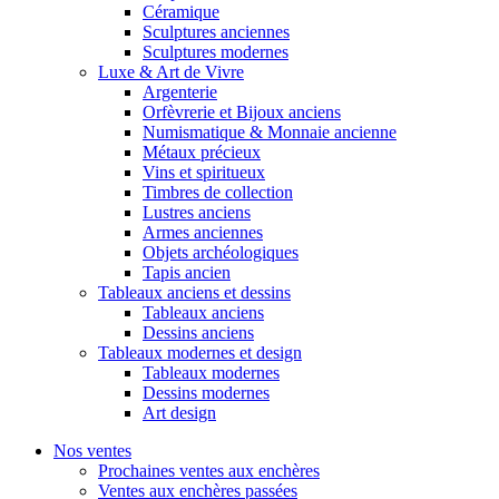
Céramique
Sculptures anciennes
Sculptures modernes
Luxe & Art de Vivre
Argenterie
Orfèvrerie et Bijoux anciens
Numismatique & Monnaie ancienne
Métaux précieux
Vins et spiritueux
Timbres de collection
Lustres anciens
Armes anciennes
Objets archéologiques
Tapis ancien
Tableaux anciens et dessins
Tableaux anciens
Dessins anciens
Tableaux modernes et design
Tableaux modernes
Dessins modernes
Art design
Nos ventes
Prochaines ventes aux enchères
Ventes aux enchères passées