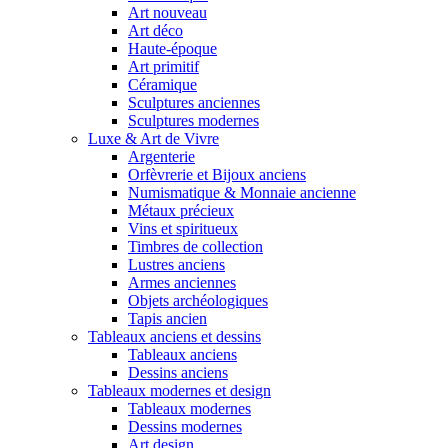
Art nouveau
Art déco
Haute-époque
Art primitif
Céramique
Sculptures anciennes
Sculptures modernes
Luxe & Art de Vivre
Argenterie
Orfèvrerie et Bijoux anciens
Numismatique & Monnaie ancienne
Métaux précieux
Vins et spiritueux
Timbres de collection
Lustres anciens
Armes anciennes
Objets archéologiques
Tapis ancien
Tableaux anciens et dessins
Tableaux anciens
Dessins anciens
Tableaux modernes et design
Tableaux modernes
Dessins modernes
Art design