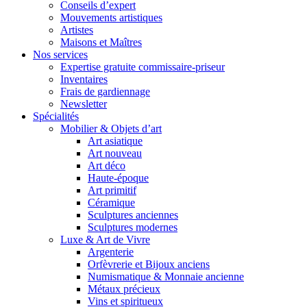
Conseils d’expert
Mouvements artistiques
Artistes
Maisons et Maîtres
Nos services
Expertise gratuite commissaire-priseur
Inventaires
Frais de gardiennage
Newsletter
Spécialités
Mobilier & Objets d’art
Art asiatique
Art nouveau
Art déco
Haute-époque
Art primitif
Céramique
Sculptures anciennes
Sculptures modernes
Luxe & Art de Vivre
Argenterie
Orfèvrerie et Bijoux anciens
Numismatique & Monnaie ancienne
Métaux précieux
Vins et spiritueux