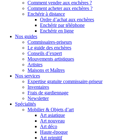
Comment vendre aux enchères ?
Comment acheter aux enchères ?
Enchérir à distance
Ordre d’achat aux enchères
Enchérir par téléphone
Enchérir en ligne
Nos guides
Commissaires-priseurs
Le guide des enchères
Conseils d’expert
Mouvements artistiques
Artistes
Maisons et Maîtres
Nos services
Expertise gratuite commissaire-priseur
Inventaires
Frais de gardiennage
Newsletter
Spécialités
Mobilier & Objets d’art
Art asiatique
Art nouveau
Art déco
Haute-époque
Art primitif