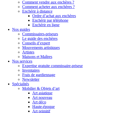
Comment vendre aux enchères ?
Comment acheter aux enchères ?
Enchérir à distance
Ordre d’achat aux enchères
Enchérir par téléphone
Enchérir en ligne
Nos guides
Commissaires-priseurs
Le guide des enchères
Conseils d’expert
Mouvements artistiques
Artistes
Maisons et Maîtres
Nos services
Expertise gratuite commissaire-priseur
Inventaires
Frais de gardiennage
Newsletter
Spécialités
Mobilier & Objets d’art
Art asiatique
Art nouveau
Art déco
Haute-époque
Art primitif