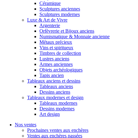
Céramique
Sculptures anciennes
Sculptures modernes
Luxe & Art de Vivre
Argenterie
Orfèvrerie et Bijoux anciens
Numismatique & Monnaie ancienne
Métaux précieux
Vins et spiritueux
Timbres de collection
Lustres anciens
Armes anciennes
Objets archéologiques
Tapis ancien
Tableaux anciens et dessins
Tableaux anciens
Dessins anciens
Tableaux modernes et design
Tableaux modernes
Dessins modernes
Art design
Nos ventes
Prochaines ventes aux enchères
Ventes aux enchères passées