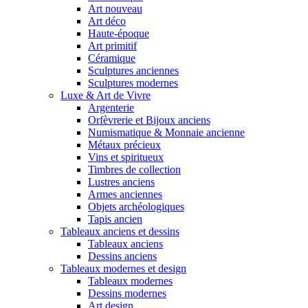
Art nouveau
Art déco
Haute-époque
Art primitif
Céramique
Sculptures anciennes
Sculptures modernes
Luxe & Art de Vivre
Argenterie
Orfèvrerie et Bijoux anciens
Numismatique & Monnaie ancienne
Métaux précieux
Vins et spiritueux
Timbres de collection
Lustres anciens
Armes anciennes
Objets archéologiques
Tapis ancien
Tableaux anciens et dessins
Tableaux anciens
Dessins anciens
Tableaux modernes et design
Tableaux modernes
Dessins modernes
Art design