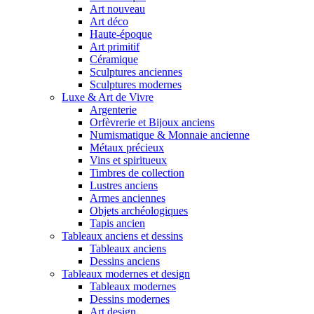
Art nouveau
Art déco
Haute-époque
Art primitif
Céramique
Sculptures anciennes
Sculptures modernes
Luxe & Art de Vivre
Argenterie
Orfèvrerie et Bijoux anciens
Numismatique & Monnaie ancienne
Métaux précieux
Vins et spiritueux
Timbres de collection
Lustres anciens
Armes anciennes
Objets archéologiques
Tapis ancien
Tableaux anciens et dessins
Tableaux anciens
Dessins anciens
Tableaux modernes et design
Tableaux modernes
Dessins modernes
Art design