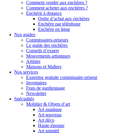
Comment vendre aux enchères ?
Comment acheter aux enchères ?
Enchérir à distance
Ordre d’achat aux enchères
Enchérir par téléphone
Enchérir en ligne
Nos guides
Commissaires-priseurs
Le guide des enchères
Conseils d’expert
Mouvements artistiques
Artistes
Maisons et Maîtres
Nos services
Expertise gratuite commissaire-priseur
Inventaires
Frais de gardiennage
Newsletter
Spécialités
Mobilier & Objets d’art
Art asiatique
Art nouveau
Art déco
Haute-époque
Art primitif