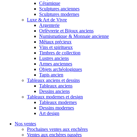
Céramique
Sculptures anciennes
Sculptures modernes
Luxe & Art de Vivre
Argenterie
Orfèvrerie et Bijoux anciens
Numismatique & Monnaie ancienne
Métaux précieux
Vins et spiritueux
Timbres de collection
Lustres anciens
Armes anciennes
Objets archéologiques
Tapis ancien
Tableaux anciens et dessins
Tableaux anciens
Dessins anciens
Tableaux modernes et design
Tableaux modernes
Dessins modernes
Art design
Nos ventes
Prochaines ventes aux enchères
Ventes aux enchères passées