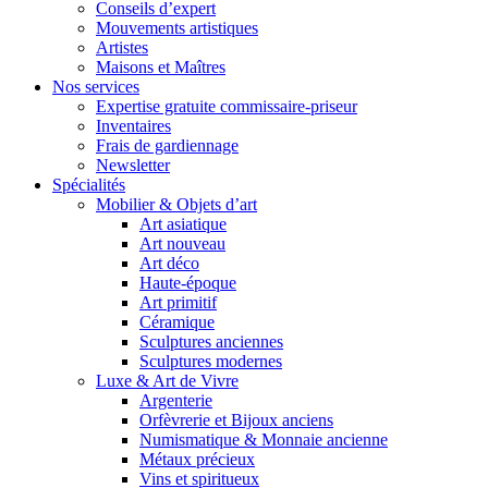
Conseils d’expert
Mouvements artistiques
Artistes
Maisons et Maîtres
Nos services
Expertise gratuite commissaire-priseur
Inventaires
Frais de gardiennage
Newsletter
Spécialités
Mobilier & Objets d’art
Art asiatique
Art nouveau
Art déco
Haute-époque
Art primitif
Céramique
Sculptures anciennes
Sculptures modernes
Luxe & Art de Vivre
Argenterie
Orfèvrerie et Bijoux anciens
Numismatique & Monnaie ancienne
Métaux précieux
Vins et spiritueux