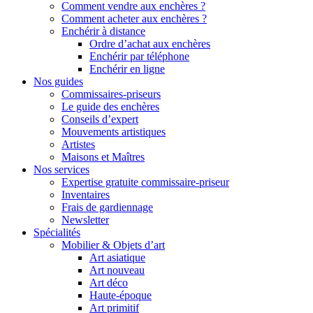
Comment vendre aux enchères ?
Comment acheter aux enchères ?
Enchérir à distance
Ordre d’achat aux enchères
Enchérir par téléphone
Enchérir en ligne
Nos guides
Commissaires-priseurs
Le guide des enchères
Conseils d’expert
Mouvements artistiques
Artistes
Maisons et Maîtres
Nos services
Expertise gratuite commissaire-priseur
Inventaires
Frais de gardiennage
Newsletter
Spécialités
Mobilier & Objets d’art
Art asiatique
Art nouveau
Art déco
Haute-époque
Art primitif