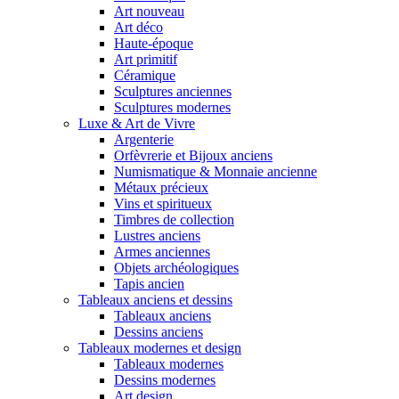
Art nouveau
Art déco
Haute-époque
Art primitif
Céramique
Sculptures anciennes
Sculptures modernes
Luxe & Art de Vivre
Argenterie
Orfèvrerie et Bijoux anciens
Numismatique & Monnaie ancienne
Métaux précieux
Vins et spiritueux
Timbres de collection
Lustres anciens
Armes anciennes
Objets archéologiques
Tapis ancien
Tableaux anciens et dessins
Tableaux anciens
Dessins anciens
Tableaux modernes et design
Tableaux modernes
Dessins modernes
Art design