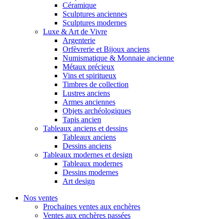
Céramique
Sculptures anciennes
Sculptures modernes
Luxe & Art de Vivre
Argenterie
Orfèvrerie et Bijoux anciens
Numismatique & Monnaie ancienne
Métaux précieux
Vins et spiritueux
Timbres de collection
Lustres anciens
Armes anciennes
Objets archéologiques
Tapis ancien
Tableaux anciens et dessins
Tableaux anciens
Dessins anciens
Tableaux modernes et design
Tableaux modernes
Dessins modernes
Art design
Nos ventes
Prochaines ventes aux enchères
Ventes aux enchères passées