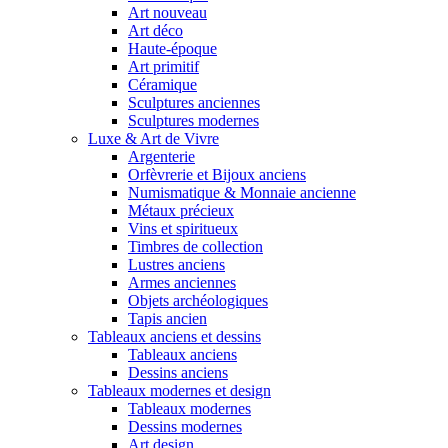
Art nouveau
Art déco
Haute-époque
Art primitif
Céramique
Sculptures anciennes
Sculptures modernes
Luxe & Art de Vivre
Argenterie
Orfèvrerie et Bijoux anciens
Numismatique & Monnaie ancienne
Métaux précieux
Vins et spiritueux
Timbres de collection
Lustres anciens
Armes anciennes
Objets archéologiques
Tapis ancien
Tableaux anciens et dessins
Tableaux anciens
Dessins anciens
Tableaux modernes et design
Tableaux modernes
Dessins modernes
Art design