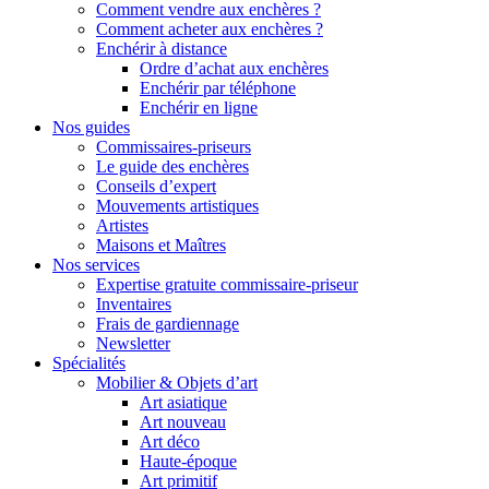
Comment vendre aux enchères ?
Comment acheter aux enchères ?
Enchérir à distance
Ordre d’achat aux enchères
Enchérir par téléphone
Enchérir en ligne
Nos guides
Commissaires-priseurs
Le guide des enchères
Conseils d’expert
Mouvements artistiques
Artistes
Maisons et Maîtres
Nos services
Expertise gratuite commissaire-priseur
Inventaires
Frais de gardiennage
Newsletter
Spécialités
Mobilier & Objets d’art
Art asiatique
Art nouveau
Art déco
Haute-époque
Art primitif