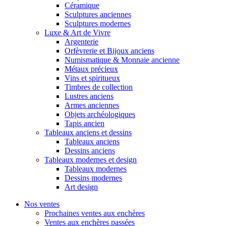
Céramique
Sculptures anciennes
Sculptures modernes
Luxe & Art de Vivre
Argenterie
Orfèvrerie et Bijoux anciens
Numismatique & Monnaie ancienne
Métaux précieux
Vins et spiritueux
Timbres de collection
Lustres anciens
Armes anciennes
Objets archéologiques
Tapis ancien
Tableaux anciens et dessins
Tableaux anciens
Dessins anciens
Tableaux modernes et design
Tableaux modernes
Dessins modernes
Art design
Nos ventes
Prochaines ventes aux enchères
Ventes aux enchères passées