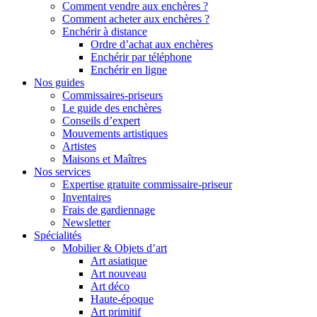
Comment vendre aux enchères ?
Comment acheter aux enchères ?
Enchérir à distance
Ordre d’achat aux enchères
Enchérir par téléphone
Enchérir en ligne
Nos guides
Commissaires-priseurs
Le guide des enchères
Conseils d’expert
Mouvements artistiques
Artistes
Maisons et Maîtres
Nos services
Expertise gratuite commissaire-priseur
Inventaires
Frais de gardiennage
Newsletter
Spécialités
Mobilier & Objets d’art
Art asiatique
Art nouveau
Art déco
Haute-époque
Art primitif