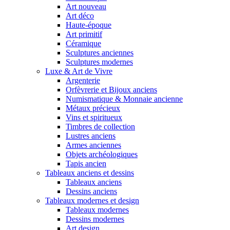
Art nouveau
Art déco
Haute-époque
Art primitif
Céramique
Sculptures anciennes
Sculptures modernes
Luxe & Art de Vivre
Argenterie
Orfèvrerie et Bijoux anciens
Numismatique & Monnaie ancienne
Métaux précieux
Vins et spiritueux
Timbres de collection
Lustres anciens
Armes anciennes
Objets archéologiques
Tapis ancien
Tableaux anciens et dessins
Tableaux anciens
Dessins anciens
Tableaux modernes et design
Tableaux modernes
Dessins modernes
Art design