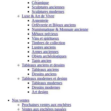
Céramique
Sculptures anciennes
Sculptures modernes
Luxe & Art de Vivre
Argenterie
Orfèvrerie et Bijoux anciens
Numismatique & Monnaie ancienne
Métaux précieux
Vins et spiritueux
Timbres de collection
Lustres anciens
Armes anciennes
Objets archéologiques
Tapis ancien
Tableaux anciens et dessins
Tableaux anciens
Dessins anciens
Tableaux modernes et design
Tableaux modernes
Dessins modernes
Art design
Nos ventes
Prochaines ventes aux enchères
Ventes aux enchères passées