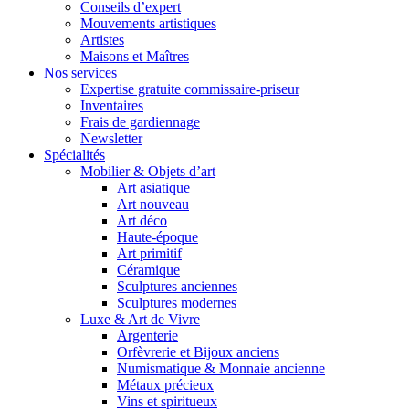
Conseils d’expert
Mouvements artistiques
Artistes
Maisons et Maîtres
Nos services
Expertise gratuite commissaire-priseur
Inventaires
Frais de gardiennage
Newsletter
Spécialités
Mobilier & Objets d’art
Art asiatique
Art nouveau
Art déco
Haute-époque
Art primitif
Céramique
Sculptures anciennes
Sculptures modernes
Luxe & Art de Vivre
Argenterie
Orfèvrerie et Bijoux anciens
Numismatique & Monnaie ancienne
Métaux précieux
Vins et spiritueux