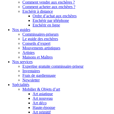
Comment vendre aux enchères ?
Comment acheter aux enchères ?
Enchérir à distance
Ordre d’achat aux enchères
Enchérir par téléphone
Enchérir en ligne
Nos guides
Commissaires-priseurs
Le guide des enchères
Conseils d’expert
Mouvements artistiques
Artistes
Maisons et Maîtres
Nos services
Expertise gratuite commissaire-priseur
Inventaires
Frais de gardiennage
Newsletter
Spécialités
Mobilier & Objets d’art
Art asiatique
Art nouveau
Art déco
Haute-époque
Art primitif