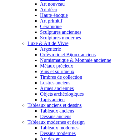
Art nouveau
Art déco
Haute-époque
Art primitif
Céramique
Sculptures anciennes
Sculptures modernes
Luxe & Art de Vivre
Argenterie
Orfèvrerie et Bijoux anciens
Numismatique & Monnaie ancienne
Métaux précieux
Vins et spiritueux
Timbres de collection
Lustres anciens
Armes anciennes
Objets archéologiques
Tapis ancien
Tableaux anciens et dessins
Tableaux anciens
Dessins anciens
Tableaux modernes et design
Tableaux modernes
Dessins modernes
Art design