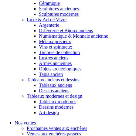
Céramique
Sculptures anciennes
Sculptures modernes
Luxe & Art de Vivre
Argenterie
Orfèvrerie et Bijoux anciens
Numismatique & Monnaie ancienne
Métaux précieux
Vins et spiritueux
Timbres de collection
Lustres anciens
Armes anciennes
Objets archéologiques
Tapis ancien
Tableaux anciens et dessins
Tableaux anciens
Dessins anciens
Tableaux modernes et design
Tableaux modernes
Dessins modernes
Art design
Nos ventes
Prochaines ventes aux enchères
Ventes aux enchères passées