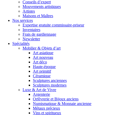
Conseils d’expert
Mouvements artistiques
Artistes
Maisons et Maîtres
Nos services
Expertise gratuite commissaire-priseur
Inventaires
Frais de gardiennage
Newsletter
Spécialités
Mobilier & Objets d’art
Art asiatique
Art nouveau
Art déco
Haute-époque
Art primitif
Céramique
Sculptures anciennes
Sculptures modernes
Luxe & Art de Vivre
Argenterie
Orfèvrerie et Bijoux anciens
Numismatique & Monnaie ancienne
Métaux précieux
Vins et spiritueux