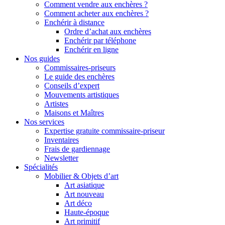
Comment vendre aux enchères ?
Comment acheter aux enchères ?
Enchérir à distance
Ordre d’achat aux enchères
Enchérir par téléphone
Enchérir en ligne
Nos guides
Commissaires-priseurs
Le guide des enchères
Conseils d’expert
Mouvements artistiques
Artistes
Maisons et Maîtres
Nos services
Expertise gratuite commissaire-priseur
Inventaires
Frais de gardiennage
Newsletter
Spécialités
Mobilier & Objets d’art
Art asiatique
Art nouveau
Art déco
Haute-époque
Art primitif