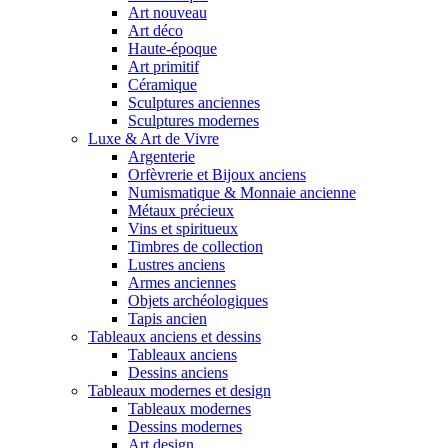
Art nouveau
Art déco
Haute-époque
Art primitif
Céramique
Sculptures anciennes
Sculptures modernes
Luxe & Art de Vivre
Argenterie
Orfèvrerie et Bijoux anciens
Numismatique & Monnaie ancienne
Métaux précieux
Vins et spiritueux
Timbres de collection
Lustres anciens
Armes anciennes
Objets archéologiques
Tapis ancien
Tableaux anciens et dessins
Tableaux anciens
Dessins anciens
Tableaux modernes et design
Tableaux modernes
Dessins modernes
Art design