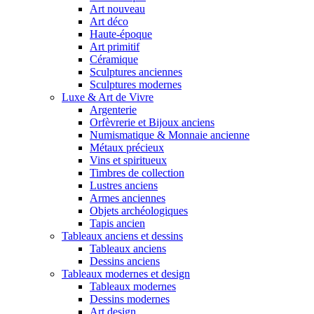
Art nouveau
Art déco
Haute-époque
Art primitif
Céramique
Sculptures anciennes
Sculptures modernes
Luxe & Art de Vivre
Argenterie
Orfèvrerie et Bijoux anciens
Numismatique & Monnaie ancienne
Métaux précieux
Vins et spiritueux
Timbres de collection
Lustres anciens
Armes anciennes
Objets archéologiques
Tapis ancien
Tableaux anciens et dessins
Tableaux anciens
Dessins anciens
Tableaux modernes et design
Tableaux modernes
Dessins modernes
Art design