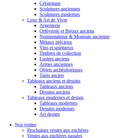
Céramique
Sculptures anciennes
Sculptures modernes
Luxe & Art de Vivre
Argenterie
Orfèvrerie et Bijoux anciens
Numismatique & Monnaie ancienne
Métaux précieux
Vins et spiritueux
Timbres de collection
Lustres anciens
Armes anciennes
Objets archéologiques
Tapis ancien
Tableaux anciens et dessins
Tableaux anciens
Dessins anciens
Tableaux modernes et design
Tableaux modernes
Dessins modernes
Art design
Nos ventes
Prochaines ventes aux enchères
Ventes aux enchères passées