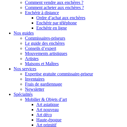
Comment vendre aux enchères ?
Comment acheter aux enchères ?
Enchérir à distance
Ordre d’achat aux enchères
Enchérir par téléphone
Enchérir en ligne
Nos guides
Commissaires-priseurs
Le guide des enchères
Conseils d’expert
Mouvements artistiques
Artistes
Maisons et Maîtres
Nos services
Expertise gratuite commissaire-priseur
Inventaires
Frais de gardiennage
Newsletter
Spécialités
Mobilier & Objets d’art
Art asiatique
Art nouveau
Art déco
Haute-époque
Art primitif