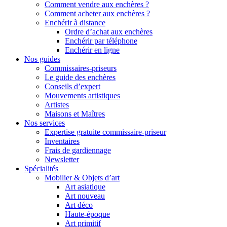
Comment vendre aux enchères ?
Comment acheter aux enchères ?
Enchérir à distance
Ordre d’achat aux enchères
Enchérir par téléphone
Enchérir en ligne
Nos guides
Commissaires-priseurs
Le guide des enchères
Conseils d’expert
Mouvements artistiques
Artistes
Maisons et Maîtres
Nos services
Expertise gratuite commissaire-priseur
Inventaires
Frais de gardiennage
Newsletter
Spécialités
Mobilier & Objets d’art
Art asiatique
Art nouveau
Art déco
Haute-époque
Art primitif