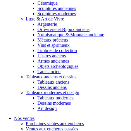
Céramique
Sculptures anciennes
Sculptures modernes
Luxe & Art de Vivre
Argenterie
Orfèvrerie et Bijoux anciens
Numismatique & Monnaie ancienne
Métaux précieux
Vins et spiritueux
Timbres de collection
Lustres anciens
Armes anciennes
Objets archéologiques
Tapis ancien
Tableaux anciens et dessins
Tableaux anciens
Dessins anciens
Tableaux modernes et design
Tableaux modernes
Dessins modernes
Art design
Nos ventes
Prochaines ventes aux enchères
Ventes aux enchères passées