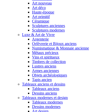
Art nouveau
Art déco
Haute-époque
Art primitif
Céramique
Sculptures anciennes
Sculptures modernes
Luxe & Art de Vivre
Argenterie
Orfèvrerie et Bijoux anciens
Numismatique & Monnaie ancienne
Métaux précieux
Vins et spiritueux
Timbres de collection
Lustres anciens
Armes anciennes
Objets archéologiques
Tapis ancien
Tableaux anciens et dessins
Tableaux anciens
Dessins anciens
Tableaux modernes et design
Tableaux modernes
Dessins modernes
Art design