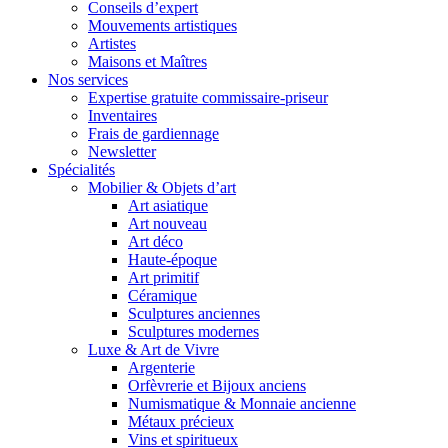
Conseils d’expert
Mouvements artistiques
Artistes
Maisons et Maîtres
Nos services
Expertise gratuite commissaire-priseur
Inventaires
Frais de gardiennage
Newsletter
Spécialités
Mobilier & Objets d’art
Art asiatique
Art nouveau
Art déco
Haute-époque
Art primitif
Céramique
Sculptures anciennes
Sculptures modernes
Luxe & Art de Vivre
Argenterie
Orfèvrerie et Bijoux anciens
Numismatique & Monnaie ancienne
Métaux précieux
Vins et spiritueux