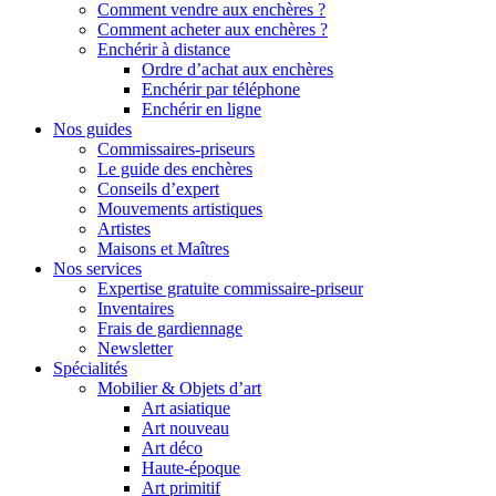
Comment vendre aux enchères ?
Comment acheter aux enchères ?
Enchérir à distance
Ordre d’achat aux enchères
Enchérir par téléphone
Enchérir en ligne
Nos guides
Commissaires-priseurs
Le guide des enchères
Conseils d’expert
Mouvements artistiques
Artistes
Maisons et Maîtres
Nos services
Expertise gratuite commissaire-priseur
Inventaires
Frais de gardiennage
Newsletter
Spécialités
Mobilier & Objets d’art
Art asiatique
Art nouveau
Art déco
Haute-époque
Art primitif