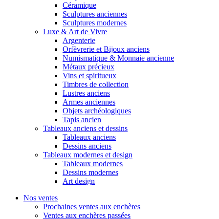
Céramique
Sculptures anciennes
Sculptures modernes
Luxe & Art de Vivre
Argenterie
Orfèvrerie et Bijoux anciens
Numismatique & Monnaie ancienne
Métaux précieux
Vins et spiritueux
Timbres de collection
Lustres anciens
Armes anciennes
Objets archéologiques
Tapis ancien
Tableaux anciens et dessins
Tableaux anciens
Dessins anciens
Tableaux modernes et design
Tableaux modernes
Dessins modernes
Art design
Nos ventes
Prochaines ventes aux enchères
Ventes aux enchères passées