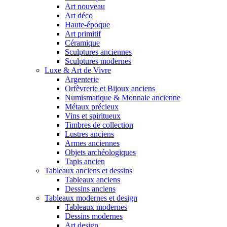
Art nouveau
Art déco
Haute-époque
Art primitif
Céramique
Sculptures anciennes
Sculptures modernes
Luxe & Art de Vivre
Argenterie
Orfèvrerie et Bijoux anciens
Numismatique & Monnaie ancienne
Métaux précieux
Vins et spiritueux
Timbres de collection
Lustres anciens
Armes anciennes
Objets archéologiques
Tapis ancien
Tableaux anciens et dessins
Tableaux anciens
Dessins anciens
Tableaux modernes et design
Tableaux modernes
Dessins modernes
Art design