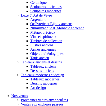
Céramique
Sculptures anciennes
Sculptures modernes
Luxe & Art de Vivre
Argenterie
Orfèvrerie et Bijoux anciens
Numismatique & Monnaie ancienne
Métaux précieux
Vins et spiritueux
Timbres de collection
Lustres anciens
Armes anciennes
Objets archéologiques
Tapis ancien
Tableaux anciens et dessins
Tableaux anciens
Dessins anciens
Tableaux modernes et design
Tableaux modernes
Dessins modernes
Art design
Nos ventes
Prochaines ventes aux enchères
Ventes aux enchères passées