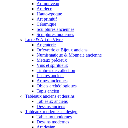
Art nouveau
Art déco
Haute-époque
Art primitif
Céramique
Sculptures anciennes
Sculptures modernes
Luxe & Art de Vivre
Argenterie
Orfèvrerie et Bijoux anciens
Numismatique & Monnaie ancienne
Métaux précieux
Vins et spiritueux
Timbres de collection
Lustres anciens
Armes anciennes
Objets archéologiques
Tapis ancien
Tableaux anciens et dessins
Tableaux anciens
Dessins anciens
Tableaux modernes et design
Tableaux modernes
Dessins modernes
Art design