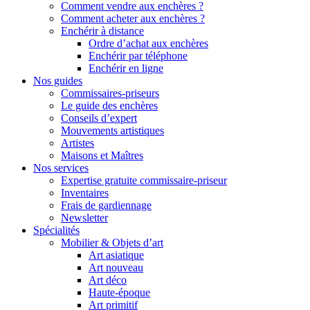
Comment vendre aux enchères ?
Comment acheter aux enchères ?
Enchérir à distance
Ordre d’achat aux enchères
Enchérir par téléphone
Enchérir en ligne
Nos guides
Commissaires-priseurs
Le guide des enchères
Conseils d’expert
Mouvements artistiques
Artistes
Maisons et Maîtres
Nos services
Expertise gratuite commissaire-priseur
Inventaires
Frais de gardiennage
Newsletter
Spécialités
Mobilier & Objets d’art
Art asiatique
Art nouveau
Art déco
Haute-époque
Art primitif