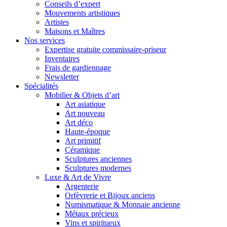
Conseils d’expert
Mouvements artistiques
Artistes
Maisons et Maîtres
Nos services
Expertise gratuite commissaire-priseur
Inventaires
Frais de gardiennage
Newsletter
Spécialités
Mobilier & Objets d’art
Art asiatique
Art nouveau
Art déco
Haute-époque
Art primitif
Céramique
Sculptures anciennes
Sculptures modernes
Luxe & Art de Vivre
Argenterie
Orfèvrerie et Bijoux anciens
Numismatique & Monnaie ancienne
Métaux précieux
Vins et spiritueux