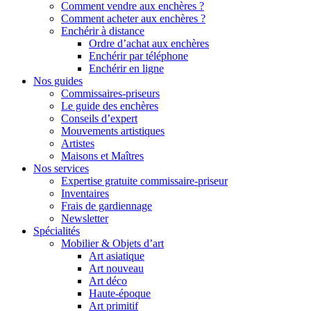
Comment vendre aux enchères ?
Comment acheter aux enchères ?
Enchérir à distance
Ordre d’achat aux enchères
Enchérir par téléphone
Enchérir en ligne
Nos guides
Commissaires-priseurs
Le guide des enchères
Conseils d’expert
Mouvements artistiques
Artistes
Maisons et Maîtres
Nos services
Expertise gratuite commissaire-priseur
Inventaires
Frais de gardiennage
Newsletter
Spécialités
Mobilier & Objets d’art
Art asiatique
Art nouveau
Art déco
Haute-époque
Art primitif