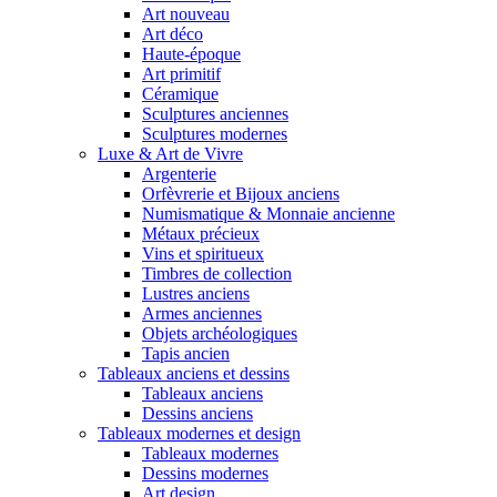
Art nouveau
Art déco
Haute-époque
Art primitif
Céramique
Sculptures anciennes
Sculptures modernes
Luxe & Art de Vivre
Argenterie
Orfèvrerie et Bijoux anciens
Numismatique & Monnaie ancienne
Métaux précieux
Vins et spiritueux
Timbres de collection
Lustres anciens
Armes anciennes
Objets archéologiques
Tapis ancien
Tableaux anciens et dessins
Tableaux anciens
Dessins anciens
Tableaux modernes et design
Tableaux modernes
Dessins modernes
Art design