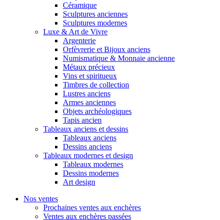
Céramique
Sculptures anciennes
Sculptures modernes
Luxe & Art de Vivre
Argenterie
Orfèvrerie et Bijoux anciens
Numismatique & Monnaie ancienne
Métaux précieux
Vins et spiritueux
Timbres de collection
Lustres anciens
Armes anciennes
Objets archéologiques
Tapis ancien
Tableaux anciens et dessins
Tableaux anciens
Dessins anciens
Tableaux modernes et design
Tableaux modernes
Dessins modernes
Art design
Nos ventes
Prochaines ventes aux enchères
Ventes aux enchères passées