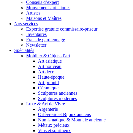
Conseils d’expert
Mouvements artistiques
Artistes
Maisons et Maîtres
Nos services
Expertise gratuite commissaire-priseur
Inventaires
Frais de gardiennage
Newsletter
Spécialités
Mobilier & Objets d’art
Art asiatique
Art nouveau
Art déco
Haute-époque
Art primitif
Céramique
Sculptures anciennes
Sculptures modernes
Luxe & Art de Vivre
Argenterie
Orfèvrerie et Bijoux anciens
Numismatique & Monnaie ancienne
Métaux précieux
Vins et spiritueux