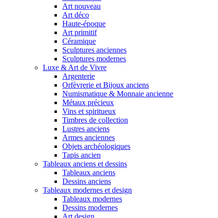
Art nouveau
Art déco
Haute-époque
Art primitif
Céramique
Sculptures anciennes
Sculptures modernes
Luxe & Art de Vivre
Argenterie
Orfèvrerie et Bijoux anciens
Numismatique & Monnaie ancienne
Métaux précieux
Vins et spiritueux
Timbres de collection
Lustres anciens
Armes anciennes
Objets archéologiques
Tapis ancien
Tableaux anciens et dessins
Tableaux anciens
Dessins anciens
Tableaux modernes et design
Tableaux modernes
Dessins modernes
Art design