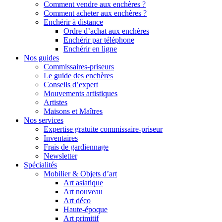
Comment vendre aux enchères ?
Comment acheter aux enchères ?
Enchérir à distance
Ordre d’achat aux enchères
Enchérir par téléphone
Enchérir en ligne
Nos guides
Commissaires-priseurs
Le guide des enchères
Conseils d’expert
Mouvements artistiques
Artistes
Maisons et Maîtres
Nos services
Expertise gratuite commissaire-priseur
Inventaires
Frais de gardiennage
Newsletter
Spécialités
Mobilier & Objets d’art
Art asiatique
Art nouveau
Art déco
Haute-époque
Art primitif