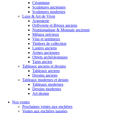
Céramique
Sculptures anciennes
Sculptures modernes
Luxe & Art de Vivre
Argenterie
Orfèvrerie et Bijoux anciens
Numismatique & Monnaie ancienne
Métaux précieux
Vins et spiritueux
Timbres de collection
Lustres anciens
Armes anciennes
Objets archéologiques
Tapis ancien
Tableaux anciens et dessins
Tableaux anciens
Dessins anciens
Tableaux modernes et design
Tableaux modernes
Dessins modernes
Art design
Nos ventes
Prochaines ventes aux enchères
Ventes aux enchères passées