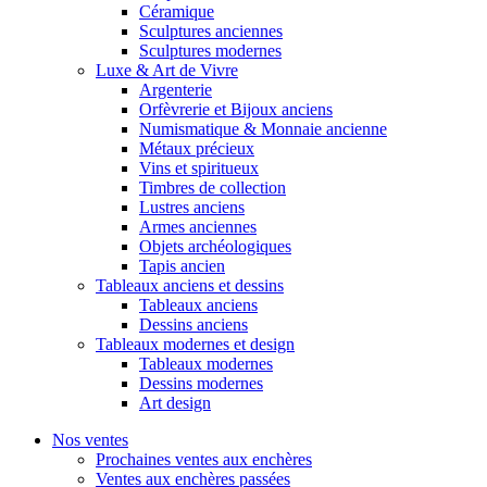
Céramique
Sculptures anciennes
Sculptures modernes
Luxe & Art de Vivre
Argenterie
Orfèvrerie et Bijoux anciens
Numismatique & Monnaie ancienne
Métaux précieux
Vins et spiritueux
Timbres de collection
Lustres anciens
Armes anciennes
Objets archéologiques
Tapis ancien
Tableaux anciens et dessins
Tableaux anciens
Dessins anciens
Tableaux modernes et design
Tableaux modernes
Dessins modernes
Art design
Nos ventes
Prochaines ventes aux enchères
Ventes aux enchères passées