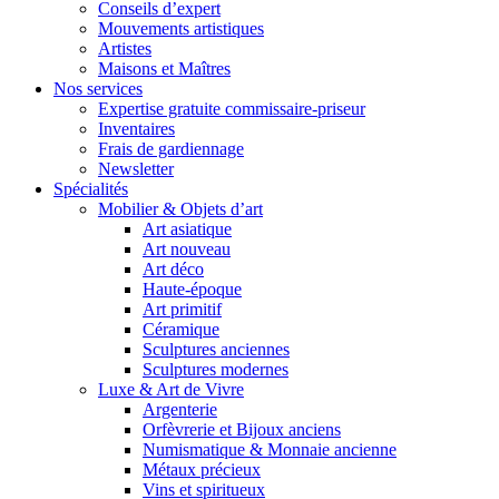
Conseils d’expert
Mouvements artistiques
Artistes
Maisons et Maîtres
Nos services
Expertise gratuite commissaire-priseur
Inventaires
Frais de gardiennage
Newsletter
Spécialités
Mobilier & Objets d’art
Art asiatique
Art nouveau
Art déco
Haute-époque
Art primitif
Céramique
Sculptures anciennes
Sculptures modernes
Luxe & Art de Vivre
Argenterie
Orfèvrerie et Bijoux anciens
Numismatique & Monnaie ancienne
Métaux précieux
Vins et spiritueux