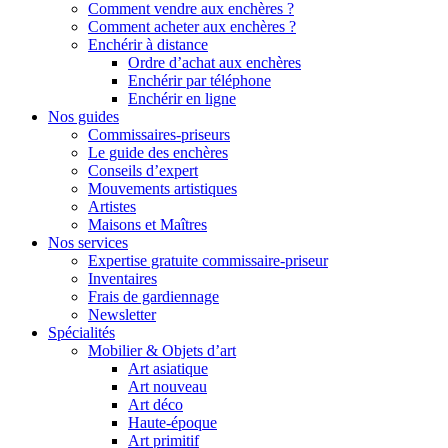
Comment vendre aux enchères ?
Comment acheter aux enchères ?
Enchérir à distance
Ordre d’achat aux enchères
Enchérir par téléphone
Enchérir en ligne
Nos guides
Commissaires-priseurs
Le guide des enchères
Conseils d’expert
Mouvements artistiques
Artistes
Maisons et Maîtres
Nos services
Expertise gratuite commissaire-priseur
Inventaires
Frais de gardiennage
Newsletter
Spécialités
Mobilier & Objets d’art
Art asiatique
Art nouveau
Art déco
Haute-époque
Art primitif