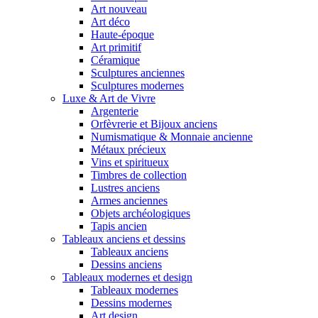
Art nouveau
Art déco
Haute-époque
Art primitif
Céramique
Sculptures anciennes
Sculptures modernes
Luxe & Art de Vivre
Argenterie
Orfèvrerie et Bijoux anciens
Numismatique & Monnaie ancienne
Métaux précieux
Vins et spiritueux
Timbres de collection
Lustres anciens
Armes anciennes
Objets archéologiques
Tapis ancien
Tableaux anciens et dessins
Tableaux anciens
Dessins anciens
Tableaux modernes et design
Tableaux modernes
Dessins modernes
Art design