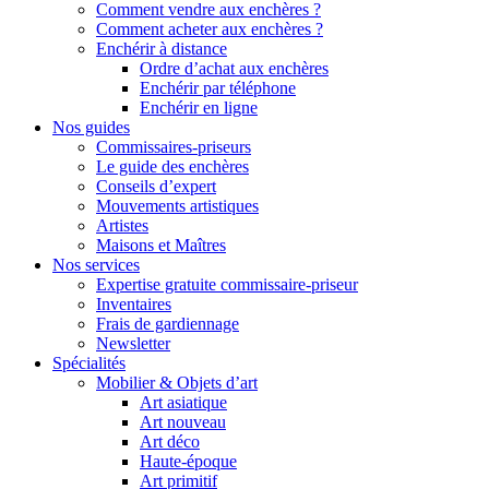
Comment vendre aux enchères ?
Comment acheter aux enchères ?
Enchérir à distance
Ordre d’achat aux enchères
Enchérir par téléphone
Enchérir en ligne
Nos guides
Commissaires-priseurs
Le guide des enchères
Conseils d’expert
Mouvements artistiques
Artistes
Maisons et Maîtres
Nos services
Expertise gratuite commissaire-priseur
Inventaires
Frais de gardiennage
Newsletter
Spécialités
Mobilier & Objets d’art
Art asiatique
Art nouveau
Art déco
Haute-époque
Art primitif