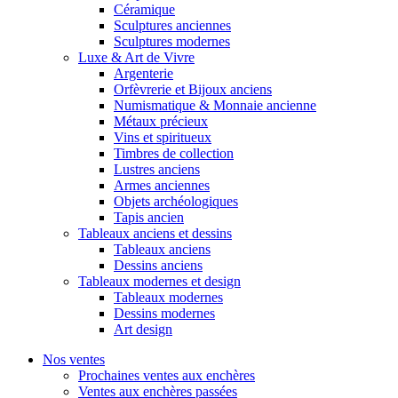
Céramique
Sculptures anciennes
Sculptures modernes
Luxe & Art de Vivre
Argenterie
Orfèvrerie et Bijoux anciens
Numismatique & Monnaie ancienne
Métaux précieux
Vins et spiritueux
Timbres de collection
Lustres anciens
Armes anciennes
Objets archéologiques
Tapis ancien
Tableaux anciens et dessins
Tableaux anciens
Dessins anciens
Tableaux modernes et design
Tableaux modernes
Dessins modernes
Art design
Nos ventes
Prochaines ventes aux enchères
Ventes aux enchères passées