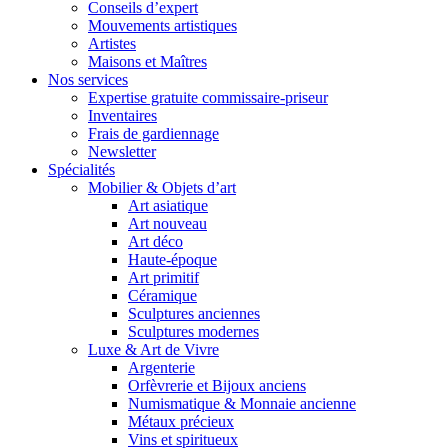
Conseils d’expert
Mouvements artistiques
Artistes
Maisons et Maîtres
Nos services
Expertise gratuite commissaire-priseur
Inventaires
Frais de gardiennage
Newsletter
Spécialités
Mobilier & Objets d’art
Art asiatique
Art nouveau
Art déco
Haute-époque
Art primitif
Céramique
Sculptures anciennes
Sculptures modernes
Luxe & Art de Vivre
Argenterie
Orfèvrerie et Bijoux anciens
Numismatique & Monnaie ancienne
Métaux précieux
Vins et spiritueux