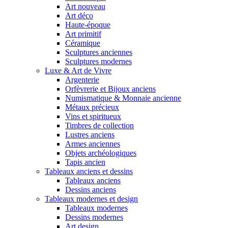
Art nouveau
Art déco
Haute-époque
Art primitif
Céramique
Sculptures anciennes
Sculptures modernes
Luxe & Art de Vivre
Argenterie
Orfèvrerie et Bijoux anciens
Numismatique & Monnaie ancienne
Métaux précieux
Vins et spiritueux
Timbres de collection
Lustres anciens
Armes anciennes
Objets archéologiques
Tapis ancien
Tableaux anciens et dessins
Tableaux anciens
Dessins anciens
Tableaux modernes et design
Tableaux modernes
Dessins modernes
Art design