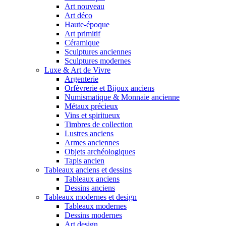
Art nouveau
Art déco
Haute-époque
Art primitif
Céramique
Sculptures anciennes
Sculptures modernes
Luxe & Art de Vivre
Argenterie
Orfèvrerie et Bijoux anciens
Numismatique & Monnaie ancienne
Métaux précieux
Vins et spiritueux
Timbres de collection
Lustres anciens
Armes anciennes
Objets archéologiques
Tapis ancien
Tableaux anciens et dessins
Tableaux anciens
Dessins anciens
Tableaux modernes et design
Tableaux modernes
Dessins modernes
Art design