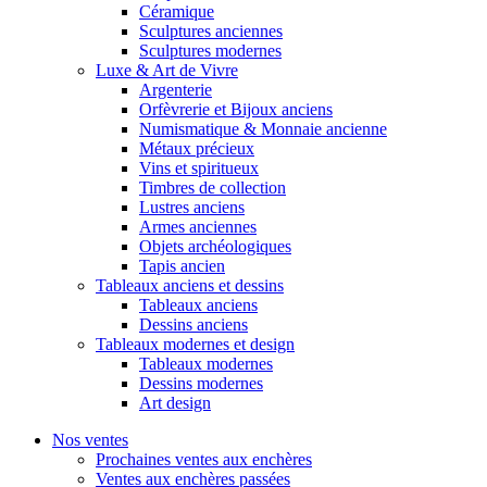
Céramique
Sculptures anciennes
Sculptures modernes
Luxe & Art de Vivre
Argenterie
Orfèvrerie et Bijoux anciens
Numismatique & Monnaie ancienne
Métaux précieux
Vins et spiritueux
Timbres de collection
Lustres anciens
Armes anciennes
Objets archéologiques
Tapis ancien
Tableaux anciens et dessins
Tableaux anciens
Dessins anciens
Tableaux modernes et design
Tableaux modernes
Dessins modernes
Art design
Nos ventes
Prochaines ventes aux enchères
Ventes aux enchères passées