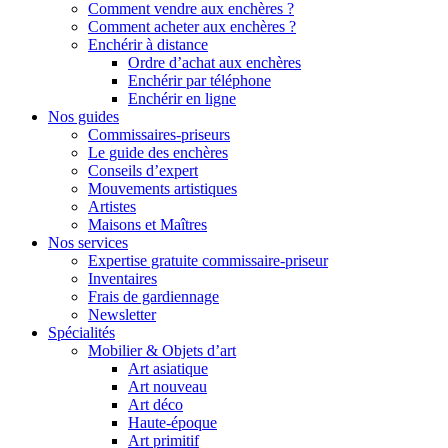
Comment vendre aux enchères ?
Comment acheter aux enchères ?
Enchérir à distance
Ordre d’achat aux enchères
Enchérir par téléphone
Enchérir en ligne
Nos guides
Commissaires-priseurs
Le guide des enchères
Conseils d’expert
Mouvements artistiques
Artistes
Maisons et Maîtres
Nos services
Expertise gratuite commissaire-priseur
Inventaires
Frais de gardiennage
Newsletter
Spécialités
Mobilier & Objets d’art
Art asiatique
Art nouveau
Art déco
Haute-époque
Art primitif