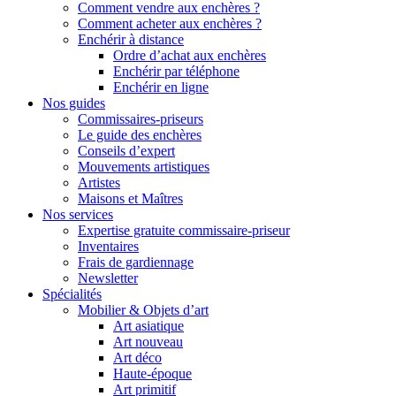
Comment vendre aux enchères ?
Comment acheter aux enchères ?
Enchérir à distance
Ordre d’achat aux enchères
Enchérir par téléphone
Enchérir en ligne
Nos guides
Commissaires-priseurs
Le guide des enchères
Conseils d’expert
Mouvements artistiques
Artistes
Maisons et Maîtres
Nos services
Expertise gratuite commissaire-priseur
Inventaires
Frais de gardiennage
Newsletter
Spécialités
Mobilier & Objets d’art
Art asiatique
Art nouveau
Art déco
Haute-époque
Art primitif