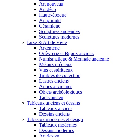
Art nouveau
Art déco
Haute-époque
Art primitif
Céramique
Sculptures anciennes
Sculptures modernes
Luxe & Art de Vivre
Argenterie
Orfèvrerie et Bijoux anciens
Numismatique & Monnaie ancienne
Métaux précieux
Vins et spiritueux
Timbres de collection
Lustres anciens
Armes anciennes
Objets archéologiques
Tapis ancien
Tableaux anciens et dessins
Tableaux anciens
Dessins anciens
Tableaux modernes et design
Tableaux modernes
Dessins modernes
Art design