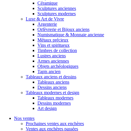
Céramique
Sculptures anciennes
Sculptures modernes
Luxe & Art de Vivre
Argenterie
Orfèvrerie et Bijoux anciens
Numismatique & Monnaie ancienne
Métaux précieux
Vins et spiritueux
Timbres de collection
Lustres anciens
Armes anciennes
Objets archéologiques
Tapis ancien
Tableaux anciens et dessins
Tableaux anciens
Dessins anciens
Tableaux modernes et design
Tableaux modernes
Dessins modernes
Art design
Nos ventes
Prochaines ventes aux enchères
Ventes aux enchères passées