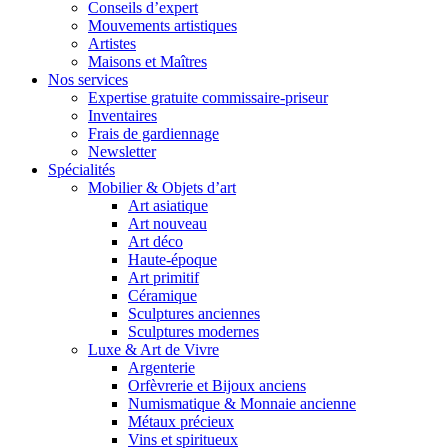
Conseils d’expert
Mouvements artistiques
Artistes
Maisons et Maîtres
Nos services
Expertise gratuite commissaire-priseur
Inventaires
Frais de gardiennage
Newsletter
Spécialités
Mobilier & Objets d’art
Art asiatique
Art nouveau
Art déco
Haute-époque
Art primitif
Céramique
Sculptures anciennes
Sculptures modernes
Luxe & Art de Vivre
Argenterie
Orfèvrerie et Bijoux anciens
Numismatique & Monnaie ancienne
Métaux précieux
Vins et spiritueux