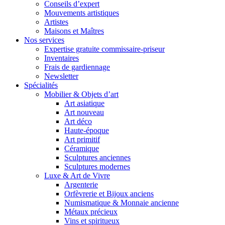
Conseils d’expert
Mouvements artistiques
Artistes
Maisons et Maîtres
Nos services
Expertise gratuite commissaire-priseur
Inventaires
Frais de gardiennage
Newsletter
Spécialités
Mobilier & Objets d’art
Art asiatique
Art nouveau
Art déco
Haute-époque
Art primitif
Céramique
Sculptures anciennes
Sculptures modernes
Luxe & Art de Vivre
Argenterie
Orfèvrerie et Bijoux anciens
Numismatique & Monnaie ancienne
Métaux précieux
Vins et spiritueux