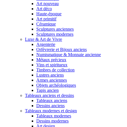
Art nouveau
Art déco
Haute-époque
Art primitif
Céramique
Sculptures anciennes
Sculptures modernes
Luxe & Art de Vivre
Argenterie
Orfèvrerie et Bijoux anciens
Numismatique & Monnaie ancienne
Métaux précieux
Vins et spiritueux
Timbres de collection
Lustres anciens
Armes anciennes
Objets archéologiques
Tapis ancien
Tableaux anciens et dessins
Tableaux anciens
Dessins anciens
Tableaux modernes et design
Tableaux modernes
Dessins modernes
Art design