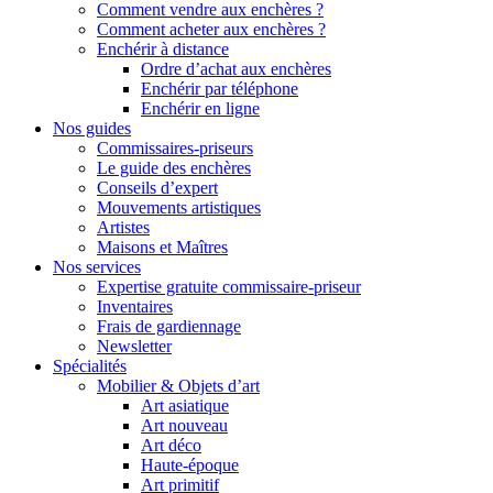
Comment vendre aux enchères ?
Comment acheter aux enchères ?
Enchérir à distance
Ordre d’achat aux enchères
Enchérir par téléphone
Enchérir en ligne
Nos guides
Commissaires-priseurs
Le guide des enchères
Conseils d’expert
Mouvements artistiques
Artistes
Maisons et Maîtres
Nos services
Expertise gratuite commissaire-priseur
Inventaires
Frais de gardiennage
Newsletter
Spécialités
Mobilier & Objets d’art
Art asiatique
Art nouveau
Art déco
Haute-époque
Art primitif