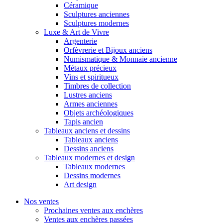
Céramique
Sculptures anciennes
Sculptures modernes
Luxe & Art de Vivre
Argenterie
Orfèvrerie et Bijoux anciens
Numismatique & Monnaie ancienne
Métaux précieux
Vins et spiritueux
Timbres de collection
Lustres anciens
Armes anciennes
Objets archéologiques
Tapis ancien
Tableaux anciens et dessins
Tableaux anciens
Dessins anciens
Tableaux modernes et design
Tableaux modernes
Dessins modernes
Art design
Nos ventes
Prochaines ventes aux enchères
Ventes aux enchères passées