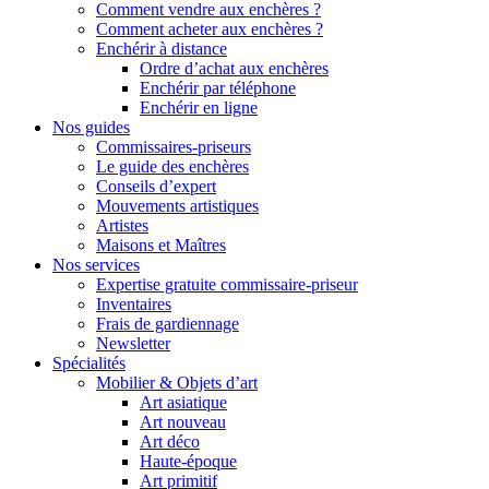
Comment vendre aux enchères ?
Comment acheter aux enchères ?
Enchérir à distance
Ordre d’achat aux enchères
Enchérir par téléphone
Enchérir en ligne
Nos guides
Commissaires-priseurs
Le guide des enchères
Conseils d’expert
Mouvements artistiques
Artistes
Maisons et Maîtres
Nos services
Expertise gratuite commissaire-priseur
Inventaires
Frais de gardiennage
Newsletter
Spécialités
Mobilier & Objets d’art
Art asiatique
Art nouveau
Art déco
Haute-époque
Art primitif