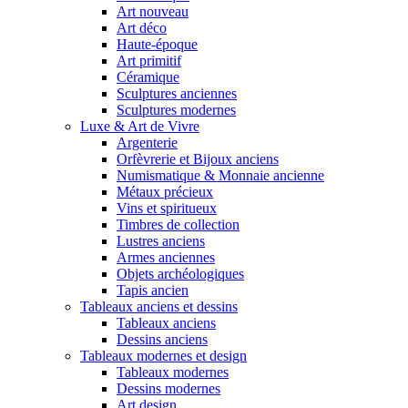
Art nouveau
Art déco
Haute-époque
Art primitif
Céramique
Sculptures anciennes
Sculptures modernes
Luxe & Art de Vivre
Argenterie
Orfèvrerie et Bijoux anciens
Numismatique & Monnaie ancienne
Métaux précieux
Vins et spiritueux
Timbres de collection
Lustres anciens
Armes anciennes
Objets archéologiques
Tapis ancien
Tableaux anciens et dessins
Tableaux anciens
Dessins anciens
Tableaux modernes et design
Tableaux modernes
Dessins modernes
Art design