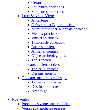
Céramique
Sculptures anciennes
Sculptures modernes
Luxe & Art de Vivre
Argenterie
Orfèvrerie et Bijoux anciens
Numismatique & Monnaie ancienne
Métaux précieux
Vins et spiritueux
Timbres de collection
Lustres anciens
Armes anciennes
Objets archéologiques
Tapis ancien
Tableaux anciens et dessins
Tableaux anciens
Dessins anciens
Tableaux modernes et design
Tableaux modernes
Dessins modernes
Art design
Nos ventes
Prochaines ventes aux enchères
Ventes aux enchères passées