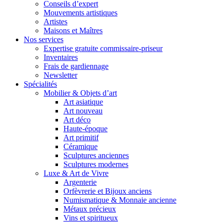
Conseils d’expert
Mouvements artistiques
Artistes
Maisons et Maîtres
Nos services
Expertise gratuite commissaire-priseur
Inventaires
Frais de gardiennage
Newsletter
Spécialités
Mobilier & Objets d’art
Art asiatique
Art nouveau
Art déco
Haute-époque
Art primitif
Céramique
Sculptures anciennes
Sculptures modernes
Luxe & Art de Vivre
Argenterie
Orfèvrerie et Bijoux anciens
Numismatique & Monnaie ancienne
Métaux précieux
Vins et spiritueux