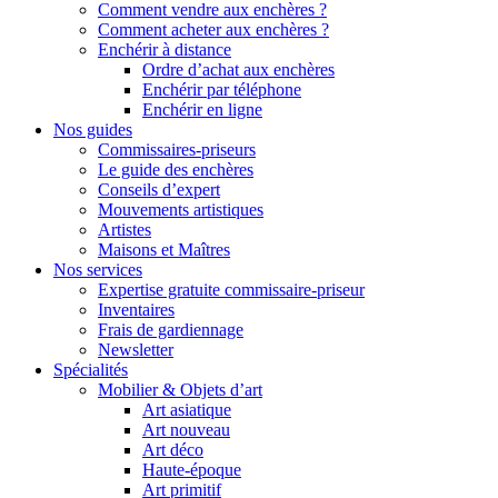
Comment vendre aux enchères ?
Comment acheter aux enchères ?
Enchérir à distance
Ordre d’achat aux enchères
Enchérir par téléphone
Enchérir en ligne
Nos guides
Commissaires-priseurs
Le guide des enchères
Conseils d’expert
Mouvements artistiques
Artistes
Maisons et Maîtres
Nos services
Expertise gratuite commissaire-priseur
Inventaires
Frais de gardiennage
Newsletter
Spécialités
Mobilier & Objets d’art
Art asiatique
Art nouveau
Art déco
Haute-époque
Art primitif