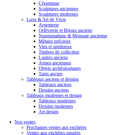
Céramique
Sculptures anciennes
Sculptures modernes
Luxe & Art de Vivre
Argenterie
Orfèvrerie et Bijoux anciens
Numismatique & Monnaie ancienne
Métaux précieux
Vins et spiritueux
Timbres de collection
Lustres anciens
Armes anciennes
Objets archéologiques
Tapis ancien
Tableaux anciens et dessins
Tableaux anciens
Dessins anciens
Tableaux modernes et design
Tableaux modernes
Dessins modernes
Art design
Nos ventes
Prochaines ventes aux enchères
Ventes aux enchères passées