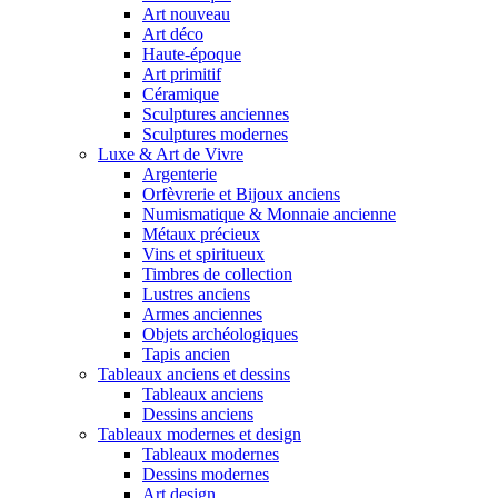
Art nouveau
Art déco
Haute-époque
Art primitif
Céramique
Sculptures anciennes
Sculptures modernes
Luxe & Art de Vivre
Argenterie
Orfèvrerie et Bijoux anciens
Numismatique & Monnaie ancienne
Métaux précieux
Vins et spiritueux
Timbres de collection
Lustres anciens
Armes anciennes
Objets archéologiques
Tapis ancien
Tableaux anciens et dessins
Tableaux anciens
Dessins anciens
Tableaux modernes et design
Tableaux modernes
Dessins modernes
Art design