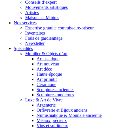
Conseils d’expert
Mouvements artistiques
Artistes
Maisons et Maîtres
Nos services
Expertise gratuite commissaire-priseur
Inventaires
Frais de gardiennage
Newsletter
Spécialités
Mobilier & Objets d’art
Art asiatique
Art nouveau
Art déco
Haute-époque
Art primitif
Céramique
Sculptures anciennes
Sculptures modernes
Luxe & Art de Vivre
Argenterie
Orfèvrerie et Bijoux anciens
Numismatique & Monnaie ancienne
Métaux précieux
Vins et spiritueux