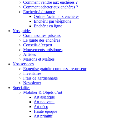
Comment vendre aux enchères ?
Comment acheter aux enchères ?
Enchérir à distance
Ordre d’achat aux enchères
Enchérir par téléphone
Enchérir en ligne
Nos guides
Commissaires-priseurs
Le guide des enchères
Conseils d’expert
Mouvements artistiques
Artistes
Maisons et Maîtres
Nos services
Expertise gratuite commissaire-priseur
Inventaires
Frais de gardiennage
Newsletter
Spécialités
Mobilier & Objets d’art
Art asiatique
Art nouveau
Art déco
Haute-époque
Art primitif