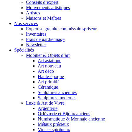
Conseils d’expert
Mouvements artistiques
Artistes
Maisons et Maîtres
Nos services
Expertise gratuite commissaire-priseur
Inventaires
Frais de gardiennage
Newsletter
Spécialités
Mobilier & Objets d’art
Art asiatique
Art nouveau
Art déco
Haute-époque
Art primitif
Céramique
Sculptures anciennes
Sculptures modernes
Luxe & Art de Vivre
Argenterie
Orfèvrerie et Bijoux anciens
Numismatique & Monnaie ancienne
Métaux précieux
Vins et spiritueux