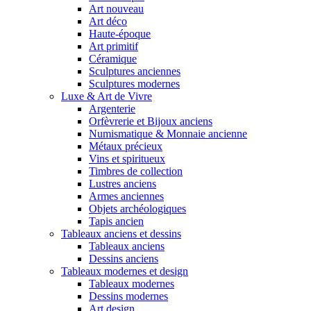
Art nouveau
Art déco
Haute-époque
Art primitif
Céramique
Sculptures anciennes
Sculptures modernes
Luxe & Art de Vivre
Argenterie
Orfèvrerie et Bijoux anciens
Numismatique & Monnaie ancienne
Métaux précieux
Vins et spiritueux
Timbres de collection
Lustres anciens
Armes anciennes
Objets archéologiques
Tapis ancien
Tableaux anciens et dessins
Tableaux anciens
Dessins anciens
Tableaux modernes et design
Tableaux modernes
Dessins modernes
Art design