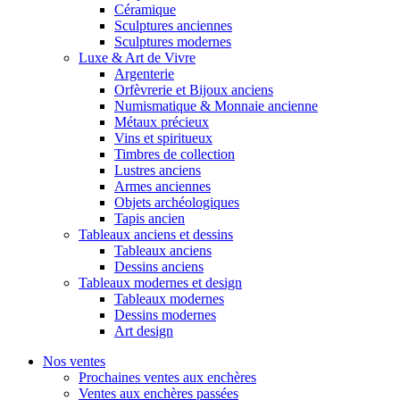
Céramique
Sculptures anciennes
Sculptures modernes
Luxe & Art de Vivre
Argenterie
Orfèvrerie et Bijoux anciens
Numismatique & Monnaie ancienne
Métaux précieux
Vins et spiritueux
Timbres de collection
Lustres anciens
Armes anciennes
Objets archéologiques
Tapis ancien
Tableaux anciens et dessins
Tableaux anciens
Dessins anciens
Tableaux modernes et design
Tableaux modernes
Dessins modernes
Art design
Nos ventes
Prochaines ventes aux enchères
Ventes aux enchères passées