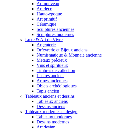
Art nouveau
Art déco
Haute-époque
Art primitif
Céramique
Sculptures anciennes
Sculptures modernes
Luxe & Art de Vivre
Argenterie
Orfèvrerie et Bijoux anciens
Numismatique & Monnaie ancienne
Métaux précieux
Vins et spiritueux
Timbres de collection
Lustres anciens
Armes anciennes
Objets archéologiques
Tapis ancien
Tableaux anciens et dessins
Tableaux anciens
Dessins anciens
Tableaux modernes et design
Tableaux modernes
Dessins modernes
Art design