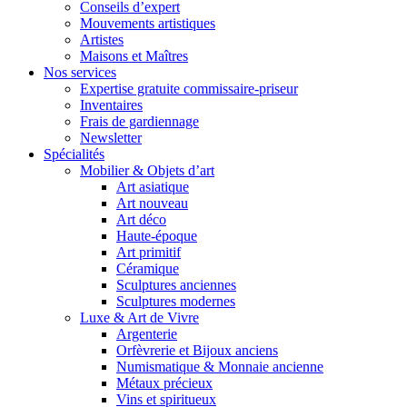
Conseils d’expert
Mouvements artistiques
Artistes
Maisons et Maîtres
Nos services
Expertise gratuite commissaire-priseur
Inventaires
Frais de gardiennage
Newsletter
Spécialités
Mobilier & Objets d’art
Art asiatique
Art nouveau
Art déco
Haute-époque
Art primitif
Céramique
Sculptures anciennes
Sculptures modernes
Luxe & Art de Vivre
Argenterie
Orfèvrerie et Bijoux anciens
Numismatique & Monnaie ancienne
Métaux précieux
Vins et spiritueux