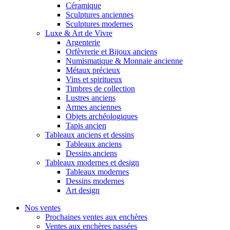
Céramique
Sculptures anciennes
Sculptures modernes
Luxe & Art de Vivre
Argenterie
Orfèvrerie et Bijoux anciens
Numismatique & Monnaie ancienne
Métaux précieux
Vins et spiritueux
Timbres de collection
Lustres anciens
Armes anciennes
Objets archéologiques
Tapis ancien
Tableaux anciens et dessins
Tableaux anciens
Dessins anciens
Tableaux modernes et design
Tableaux modernes
Dessins modernes
Art design
Nos ventes
Prochaines ventes aux enchères
Ventes aux enchères passées