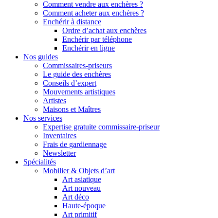
Comment vendre aux enchères ?
Comment acheter aux enchères ?
Enchérir à distance
Ordre d’achat aux enchères
Enchérir par téléphone
Enchérir en ligne
Nos guides
Commissaires-priseurs
Le guide des enchères
Conseils d’expert
Mouvements artistiques
Artistes
Maisons et Maîtres
Nos services
Expertise gratuite commissaire-priseur
Inventaires
Frais de gardiennage
Newsletter
Spécialités
Mobilier & Objets d’art
Art asiatique
Art nouveau
Art déco
Haute-époque
Art primitif