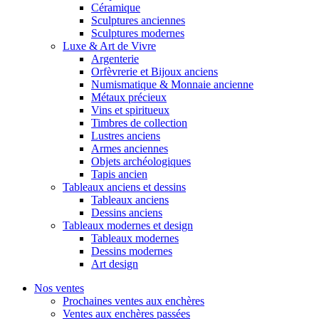
Céramique
Sculptures anciennes
Sculptures modernes
Luxe & Art de Vivre
Argenterie
Orfèvrerie et Bijoux anciens
Numismatique & Monnaie ancienne
Métaux précieux
Vins et spiritueux
Timbres de collection
Lustres anciens
Armes anciennes
Objets archéologiques
Tapis ancien
Tableaux anciens et dessins
Tableaux anciens
Dessins anciens
Tableaux modernes et design
Tableaux modernes
Dessins modernes
Art design
Nos ventes
Prochaines ventes aux enchères
Ventes aux enchères passées