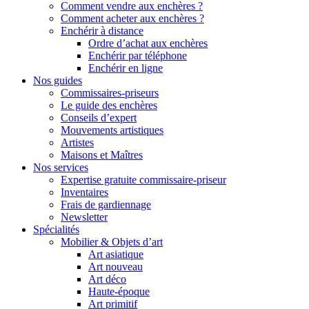
Comment vendre aux enchères ?
Comment acheter aux enchères ?
Enchérir à distance
Ordre d’achat aux enchères
Enchérir par téléphone
Enchérir en ligne
Nos guides
Commissaires-priseurs
Le guide des enchères
Conseils d’expert
Mouvements artistiques
Artistes
Maisons et Maîtres
Nos services
Expertise gratuite commissaire-priseur
Inventaires
Frais de gardiennage
Newsletter
Spécialités
Mobilier & Objets d’art
Art asiatique
Art nouveau
Art déco
Haute-époque
Art primitif