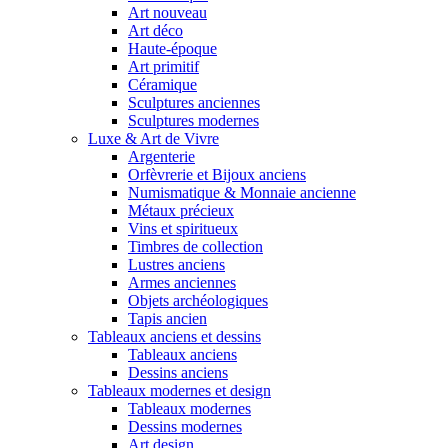
Art nouveau
Art déco
Haute-époque
Art primitif
Céramique
Sculptures anciennes
Sculptures modernes
Luxe & Art de Vivre
Argenterie
Orfèvrerie et Bijoux anciens
Numismatique & Monnaie ancienne
Métaux précieux
Vins et spiritueux
Timbres de collection
Lustres anciens
Armes anciennes
Objets archéologiques
Tapis ancien
Tableaux anciens et dessins
Tableaux anciens
Dessins anciens
Tableaux modernes et design
Tableaux modernes
Dessins modernes
Art design