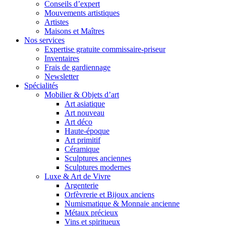
Conseils d’expert
Mouvements artistiques
Artistes
Maisons et Maîtres
Nos services
Expertise gratuite commissaire-priseur
Inventaires
Frais de gardiennage
Newsletter
Spécialités
Mobilier & Objets d’art
Art asiatique
Art nouveau
Art déco
Haute-époque
Art primitif
Céramique
Sculptures anciennes
Sculptures modernes
Luxe & Art de Vivre
Argenterie
Orfèvrerie et Bijoux anciens
Numismatique & Monnaie ancienne
Métaux précieux
Vins et spiritueux