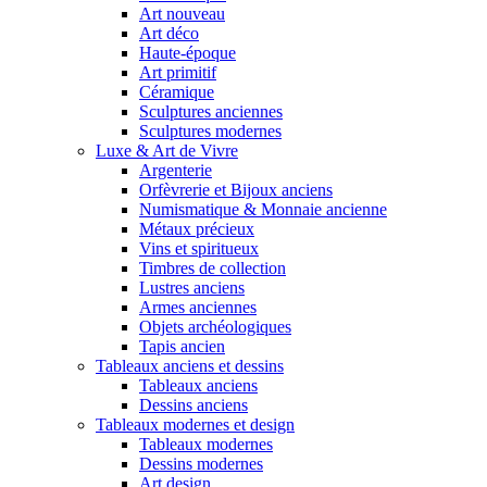
Art nouveau
Art déco
Haute-époque
Art primitif
Céramique
Sculptures anciennes
Sculptures modernes
Luxe & Art de Vivre
Argenterie
Orfèvrerie et Bijoux anciens
Numismatique & Monnaie ancienne
Métaux précieux
Vins et spiritueux
Timbres de collection
Lustres anciens
Armes anciennes
Objets archéologiques
Tapis ancien
Tableaux anciens et dessins
Tableaux anciens
Dessins anciens
Tableaux modernes et design
Tableaux modernes
Dessins modernes
Art design