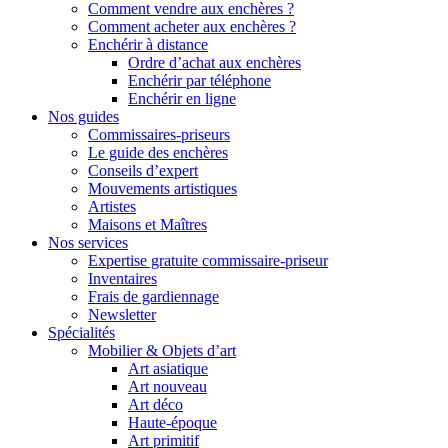
Comment vendre aux enchères ?
Comment acheter aux enchères ?
Enchérir à distance
Ordre d’achat aux enchères
Enchérir par téléphone
Enchérir en ligne
Nos guides
Commissaires-priseurs
Le guide des enchères
Conseils d’expert
Mouvements artistiques
Artistes
Maisons et Maîtres
Nos services
Expertise gratuite commissaire-priseur
Inventaires
Frais de gardiennage
Newsletter
Spécialités
Mobilier & Objets d’art
Art asiatique
Art nouveau
Art déco
Haute-époque
Art primitif