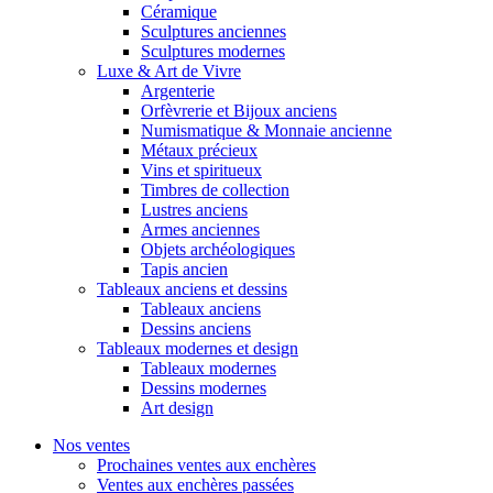
Céramique
Sculptures anciennes
Sculptures modernes
Luxe & Art de Vivre
Argenterie
Orfèvrerie et Bijoux anciens
Numismatique & Monnaie ancienne
Métaux précieux
Vins et spiritueux
Timbres de collection
Lustres anciens
Armes anciennes
Objets archéologiques
Tapis ancien
Tableaux anciens et dessins
Tableaux anciens
Dessins anciens
Tableaux modernes et design
Tableaux modernes
Dessins modernes
Art design
Nos ventes
Prochaines ventes aux enchères
Ventes aux enchères passées