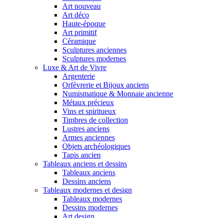
Art nouveau
Art déco
Haute-époque
Art primitif
Céramique
Sculptures anciennes
Sculptures modernes
Luxe & Art de Vivre
Argenterie
Orfèvrerie et Bijoux anciens
Numismatique & Monnaie ancienne
Métaux précieux
Vins et spiritueux
Timbres de collection
Lustres anciens
Armes anciennes
Objets archéologiques
Tapis ancien
Tableaux anciens et dessins
Tableaux anciens
Dessins anciens
Tableaux modernes et design
Tableaux modernes
Dessins modernes
Art design