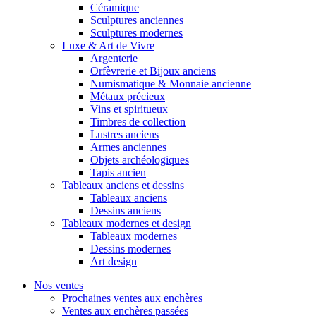
Céramique
Sculptures anciennes
Sculptures modernes
Luxe & Art de Vivre
Argenterie
Orfèvrerie et Bijoux anciens
Numismatique & Monnaie ancienne
Métaux précieux
Vins et spiritueux
Timbres de collection
Lustres anciens
Armes anciennes
Objets archéologiques
Tapis ancien
Tableaux anciens et dessins
Tableaux anciens
Dessins anciens
Tableaux modernes et design
Tableaux modernes
Dessins modernes
Art design
Nos ventes
Prochaines ventes aux enchères
Ventes aux enchères passées