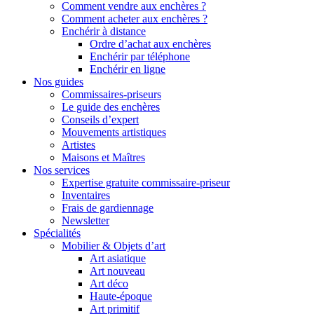
Comment vendre aux enchères ?
Comment acheter aux enchères ?
Enchérir à distance
Ordre d’achat aux enchères
Enchérir par téléphone
Enchérir en ligne
Nos guides
Commissaires-priseurs
Le guide des enchères
Conseils d’expert
Mouvements artistiques
Artistes
Maisons et Maîtres
Nos services
Expertise gratuite commissaire-priseur
Inventaires
Frais de gardiennage
Newsletter
Spécialités
Mobilier & Objets d’art
Art asiatique
Art nouveau
Art déco
Haute-époque
Art primitif