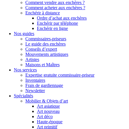
Comment vendre aux enchères ?
Comment acheter aux enchères ?
Enchérir à distance
Ordre d’achat aux enchères
Enchérir par téléphone
Enchérir en ligne
Nos guides
Commissaires-priseurs
Le guide des enchères
Conseils d’expert
Mouvements artistiques
Artistes
Maisons et Maîtres
Nos services
Expertise gratuite commissaire-priseur
Inventaires
Frais de gardiennage
Newsletter
Spécialités
Mobilier & Objets d’art
Art asiatique
Art nouveau
Art déco
Haute-époque
Art primitif