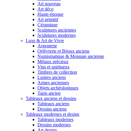
Art nouveau
Art déco
Haute-époque
Art primitif
Céramique
Sculptures anciennes
Sculptures modernes
Luxe & Art de Vivre
Argenterie
Orfèvrerie et Bijoux anciens
Numismatique & Monnaie ancienne
Métaux précieux
Vins et spiritueux
Timbres de collection
Lustres anciens
Armes anciennes
Objets archéologiques
Tapis ancien
Tableaux anciens et dessins
Tableaux anciens
Dessins anciens
Tableaux modernes et design
Tableaux modernes
Dessins modernes
Art design