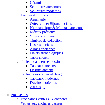
Céramique
Sculptures anciennes
Sculptures modernes
Luxe & Art de Vivre
Argenterie
Orfèvrerie et Bijoux anciens
Numismatique & Monnaie ancienne
Métaux précieux
Vins et spiritueux
Timbres de collection
Lustres anciens
Armes anciennes
Objets archéologiques
Tapis ancien
Tableaux anciens et dessins
Tableaux anciens
Dessins anciens
Tableaux modernes et design
Tableaux modernes
Dessins modernes
Art design
Nos ventes
Prochaines ventes aux enchères
Ventes aux enchères passées