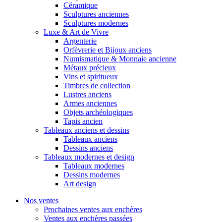
Céramique
Sculptures anciennes
Sculptures modernes
Luxe & Art de Vivre
Argenterie
Orfèvrerie et Bijoux anciens
Numismatique & Monnaie ancienne
Métaux précieux
Vins et spiritueux
Timbres de collection
Lustres anciens
Armes anciennes
Objets archéologiques
Tapis ancien
Tableaux anciens et dessins
Tableaux anciens
Dessins anciens
Tableaux modernes et design
Tableaux modernes
Dessins modernes
Art design
Nos ventes
Prochaines ventes aux enchères
Ventes aux enchères passées