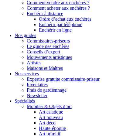
Comment vendre aux enchères ?
Comment acheter aux enchères ?
Enchérir à distance
Ordre d’achat aux enchères
Enchérir par téléphone
Enchérir en ligne
Nos guides
Commissaires-priseurs
Le guide des enchères
Conseils d’expert
Mouvements artistiques
Artistes
Maisons et Maîtres
Nos services
Expertise gratuite commissaire-priseur
Inventaires
Frais de gardiennage
Newsletter
Spécialités
Mobilier & Objets d’art
Art asiatique
Art nouveau
Art déco
Haute-époque
Art primitif