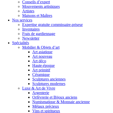
Conseils d’expert
Mouvements artistiques
Artistes
Maisons et Maîtres
Nos services
Expertise gratuite commissaire-priseur
Inventaires
Frais de gardiennage
Newsletter
Spécialités
Mobilier & Objets d’art
Art asiatique
Art nouveau
Art déco
Haute-époque
Art primitif
Céramique
Sculptures anciennes
Sculptures modernes
Luxe & Art de Vivre
Argenterie
Orfèvrerie et Bijoux anciens
Numismatique & Monnaie ancienne
Métaux précieux
Vins et spiritueux