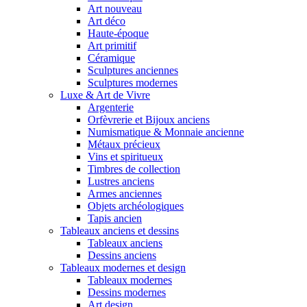
Art nouveau
Art déco
Haute-époque
Art primitif
Céramique
Sculptures anciennes
Sculptures modernes
Luxe & Art de Vivre
Argenterie
Orfèvrerie et Bijoux anciens
Numismatique & Monnaie ancienne
Métaux précieux
Vins et spiritueux
Timbres de collection
Lustres anciens
Armes anciennes
Objets archéologiques
Tapis ancien
Tableaux anciens et dessins
Tableaux anciens
Dessins anciens
Tableaux modernes et design
Tableaux modernes
Dessins modernes
Art design