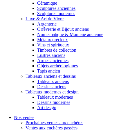
Céramique
Sculptures anciennes
Sculptures modernes
Luxe & Art de Vivre
Argenterie
Orfèvrerie et Bijoux anciens
Numismatique & Monnaie ancienne
Métaux précieux
Vins et spiritueux
Timbres de collection
Lustres anciens
Armes anciennes
Objets archéologiques
Tapis ancien
Tableaux anciens et dessins
Tableaux anciens
Dessins anciens
Tableaux modernes et design
Tableaux modernes
Dessins modernes
Art design
Nos ventes
Prochaines ventes aux enchères
Ventes aux enchères passées