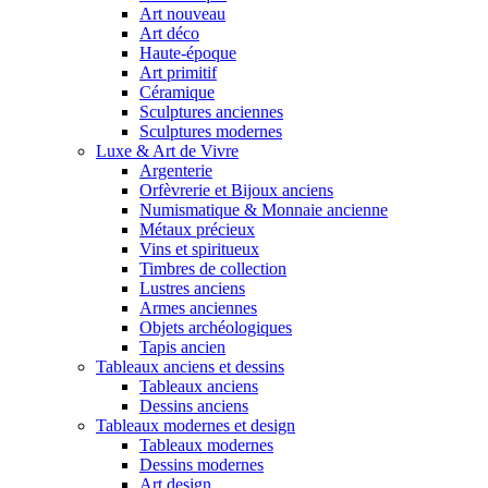
Art nouveau
Art déco
Haute-époque
Art primitif
Céramique
Sculptures anciennes
Sculptures modernes
Luxe & Art de Vivre
Argenterie
Orfèvrerie et Bijoux anciens
Numismatique & Monnaie ancienne
Métaux précieux
Vins et spiritueux
Timbres de collection
Lustres anciens
Armes anciennes
Objets archéologiques
Tapis ancien
Tableaux anciens et dessins
Tableaux anciens
Dessins anciens
Tableaux modernes et design
Tableaux modernes
Dessins modernes
Art design