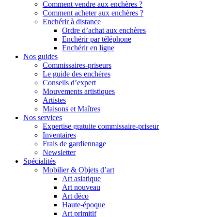
Comment vendre aux enchères ?
Comment acheter aux enchères ?
Enchérir à distance
Ordre d’achat aux enchères
Enchérir par téléphone
Enchérir en ligne
Nos guides
Commissaires-priseurs
Le guide des enchères
Conseils d’expert
Mouvements artistiques
Artistes
Maisons et Maîtres
Nos services
Expertise gratuite commissaire-priseur
Inventaires
Frais de gardiennage
Newsletter
Spécialités
Mobilier & Objets d’art
Art asiatique
Art nouveau
Art déco
Haute-époque
Art primitif