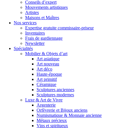
Conseils d’expert
Mouvements artistiques
Artistes
Maisons et Maîtres
Nos services
Expertise gratuite commissaire-priseur
Inventaires
Frais de gardiennage
Newsletter
Spécialités
Mobilier & Objets d’art
Art asiatique
Art nouveau
Art déco
Haute-époque
Art primitif
Céramique
Sculptures anciennes
Sculptures modernes
Luxe & Art de Vivre
Argenterie
Orfèvrerie et Bijoux anciens
Numismatique & Monnaie ancienne
Métaux précieux
Vins et spiritueux