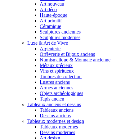
Art nouveau
Art déco
Haute-époque
Art primitif
Céramique
Sculptures anciennes
Sculptures modernes
Luxe & Art de Vivre
Argenterie
Orfèvrerie et Bijoux anciens
Numismatique & Monnaie ancienne
Métaux précieux
Vins et spiritueux
Timbres de collection
Lustres anciens
Armes anciennes
Objets archéologiques
Tapis ancien
Tableaux anciens et dessins
Tableaux anciens
Dessins anciens
Tableaux modernes et design
Tableaux modernes
Dessins modernes
Art design