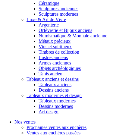
Céramique
Sculptures anciennes
Sculptures modernes
Luxe & Art de Vivre
Argenterie
Orfèvrerie et Bijoux anciens
Numismatique & Monnaie ancienne
Métaux précieux
Vins et spiritueux
Timbres de collection
Lustres anciens
Armes anciennes
Objets archéologiques
Tapis ancien
Tableaux anciens et dessins
Tableaux anciens
Dessins anciens
Tableaux modernes et design
Tableaux modernes
Dessins modernes
Art design
Nos ventes
Prochaines ventes aux enchères
Ventes aux enchères passées