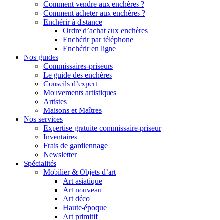
Comment vendre aux enchères ?
Comment acheter aux enchères ?
Enchérir à distance
Ordre d’achat aux enchères
Enchérir par téléphone
Enchérir en ligne
Nos guides
Commissaires-priseurs
Le guide des enchères
Conseils d’expert
Mouvements artistiques
Artistes
Maisons et Maîtres
Nos services
Expertise gratuite commissaire-priseur
Inventaires
Frais de gardiennage
Newsletter
Spécialités
Mobilier & Objets d’art
Art asiatique
Art nouveau
Art déco
Haute-époque
Art primitif