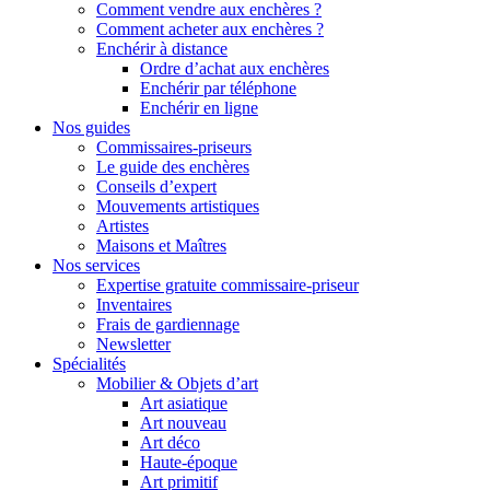
Comment vendre aux enchères ?
Comment acheter aux enchères ?
Enchérir à distance
Ordre d’achat aux enchères
Enchérir par téléphone
Enchérir en ligne
Nos guides
Commissaires-priseurs
Le guide des enchères
Conseils d’expert
Mouvements artistiques
Artistes
Maisons et Maîtres
Nos services
Expertise gratuite commissaire-priseur
Inventaires
Frais de gardiennage
Newsletter
Spécialités
Mobilier & Objets d’art
Art asiatique
Art nouveau
Art déco
Haute-époque
Art primitif