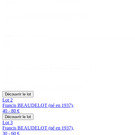
oeuvres
Mots
Rechercher
clés
Nom
Sélectionnez le contenu
des
lots
Trier
Trier le contenu
par
N°
lots
Sélectionnez un nombre par page
Découvrir le lot
Lot 2
Francis BEAUDELOT (né en 1937),
40 - 80 €
Découvrir le lot
Lot 3
Francis BEAUDELOT (né en 1937),
30 - 60 €