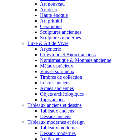
Art nouveau
Art déco
Haute-époque
Art primitif
Céramique
Sculptures anciennes
Sculptures modernes
Luxe & Art de Vivre
Argenterie
Orfèvrerie et Bijoux anciens
Numismatique & Monnaie ancienne
Métaux précieux
Vins et spiritueux
Timbres de collection
Lustres anciens
Armes anciennes
Objets archéologiques
Tapis ancien
Tableaux anciens et dessins
Tableaux anciens
Dessins anciens
Tableaux modernes et design
Tableaux modernes
Dessins modernes
Art design