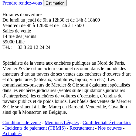
Prendre rendez-vous
Estimation
Horaires d'ouverture
Du lundi au jeudi de 9h à 12h30 et de 14h à 18h00
Vendredi de 9h à 12h30 et de 14h à 17h00
Salles de vente
14 rue des jardins
59000 Lille
Tél. : + 33 3 20 12 24 24
Spécialiste de la vente aux enchères publiques au Nord de Paris,
Mercier & Cie est un acteur connu et reconnu dans le monde des
amateurs d’art au travers de ses ventes aux enchères d’œuvres d’art
et d’objets rares (tableaux, sculptures, bijoux, vin etc.). Les
commissaires-priseurs de Mercier & Cie sont également spécialisés
dans les enchères judiciaires (ventes suite liquidations judiciaires
d’entreprises), les enchères de voitures d’occasion, d’engins de
travaux publics et de poids lourds. Les hôtels des ventes de Mercier
& Cie se situent à Lille, Marcq en Baroeul, Vendeville, Cavaillon
ainsi qu’à Mouscron en Belgique.
Conditions de vente
-
Mentions Légales
-
Confidentialité et cookies
-
Incidents de paiement (TEMIS)
-
Recrutement
-
Nos oeuvres
-
Actualités