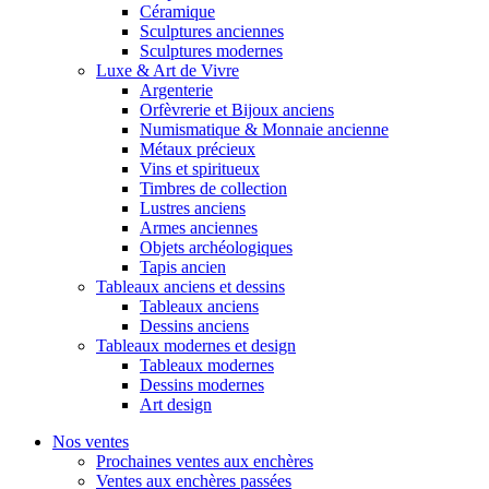
Céramique
Sculptures anciennes
Sculptures modernes
Luxe & Art de Vivre
Argenterie
Orfèvrerie et Bijoux anciens
Numismatique & Monnaie ancienne
Métaux précieux
Vins et spiritueux
Timbres de collection
Lustres anciens
Armes anciennes
Objets archéologiques
Tapis ancien
Tableaux anciens et dessins
Tableaux anciens
Dessins anciens
Tableaux modernes et design
Tableaux modernes
Dessins modernes
Art design
Nos ventes
Prochaines ventes aux enchères
Ventes aux enchères passées