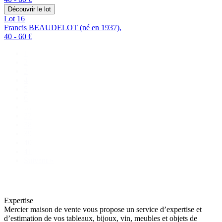
Découvrir le lot
Lot 16
Francis BEAUDELOT (né en 1937),
40 - 60 €
1
2
3
4
5
6
…
37
38
39
40
41
Suivant »
Expertise
Mercier maison de vente vous propose un service d’expertise et
d’estimation de vos tableaux, bijoux, vin, meubles et objets de