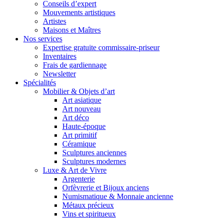
Conseils d’expert
Mouvements artistiques
Artistes
Maisons et Maîtres
Nos services
Expertise gratuite commissaire-priseur
Inventaires
Frais de gardiennage
Newsletter
Spécialités
Mobilier & Objets d’art
Art asiatique
Art nouveau
Art déco
Haute-époque
Art primitif
Céramique
Sculptures anciennes
Sculptures modernes
Luxe & Art de Vivre
Argenterie
Orfèvrerie et Bijoux anciens
Numismatique & Monnaie ancienne
Métaux précieux
Vins et spiritueux