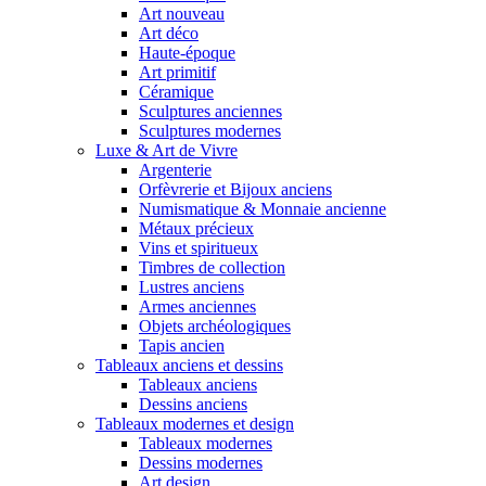
Art nouveau
Art déco
Haute-époque
Art primitif
Céramique
Sculptures anciennes
Sculptures modernes
Luxe & Art de Vivre
Argenterie
Orfèvrerie et Bijoux anciens
Numismatique & Monnaie ancienne
Métaux précieux
Vins et spiritueux
Timbres de collection
Lustres anciens
Armes anciennes
Objets archéologiques
Tapis ancien
Tableaux anciens et dessins
Tableaux anciens
Dessins anciens
Tableaux modernes et design
Tableaux modernes
Dessins modernes
Art design