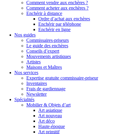
Comment vendre aux enchères ?
Comment acheter aux enchères ?
Enchérir à distance
Ordre d’achat aux enchères
Enchérir par téléphone
Enchérir en ligne
Nos guides
Commissaires-priseurs
Le guide des enchères
Conseils d’expert
Mouvements artistiques
Artistes
Maisons et Maîtres
Nos services
Expertise gratuite commissaire-priseur
Inventaires
Frais de gardiennage
Newsletter
Spécialités
Mobilier & Objets d’art
Art asiatique
Art nouveau
Art déco
Haute-époque
Art primitif