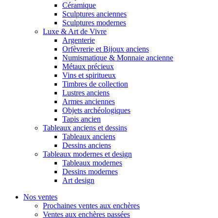
Céramique
Sculptures anciennes
Sculptures modernes
Luxe & Art de Vivre
Argenterie
Orfèvrerie et Bijoux anciens
Numismatique & Monnaie ancienne
Métaux précieux
Vins et spiritueux
Timbres de collection
Lustres anciens
Armes anciennes
Objets archéologiques
Tapis ancien
Tableaux anciens et dessins
Tableaux anciens
Dessins anciens
Tableaux modernes et design
Tableaux modernes
Dessins modernes
Art design
Nos ventes
Prochaines ventes aux enchères
Ventes aux enchères passées