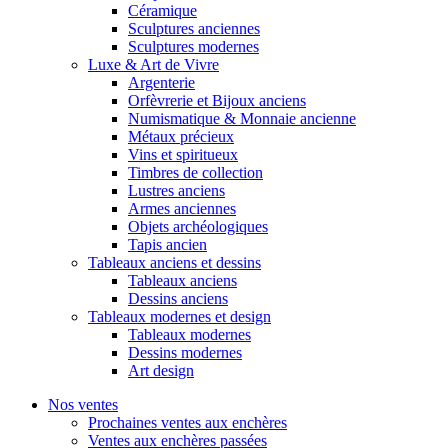
Céramique
Sculptures anciennes
Sculptures modernes
Luxe & Art de Vivre
Argenterie
Orfèvrerie et Bijoux anciens
Numismatique & Monnaie ancienne
Métaux précieux
Vins et spiritueux
Timbres de collection
Lustres anciens
Armes anciennes
Objets archéologiques
Tapis ancien
Tableaux anciens et dessins
Tableaux anciens
Dessins anciens
Tableaux modernes et design
Tableaux modernes
Dessins modernes
Art design
Nos ventes
Prochaines ventes aux enchères
Ventes aux enchères passées