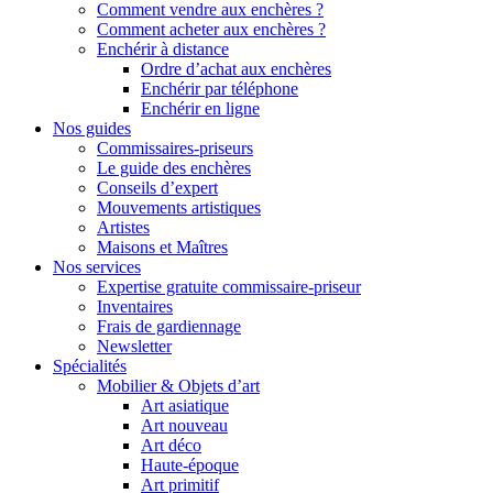
Comment vendre aux enchères ?
Comment acheter aux enchères ?
Enchérir à distance
Ordre d’achat aux enchères
Enchérir par téléphone
Enchérir en ligne
Nos guides
Commissaires-priseurs
Le guide des enchères
Conseils d’expert
Mouvements artistiques
Artistes
Maisons et Maîtres
Nos services
Expertise gratuite commissaire-priseur
Inventaires
Frais de gardiennage
Newsletter
Spécialités
Mobilier & Objets d’art
Art asiatique
Art nouveau
Art déco
Haute-époque
Art primitif