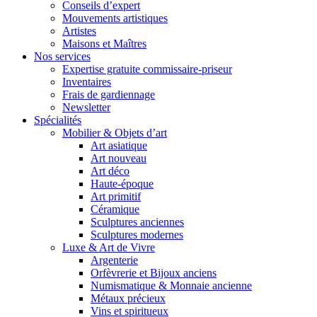
Conseils d’expert
Mouvements artistiques
Artistes
Maisons et Maîtres
Nos services
Expertise gratuite commissaire-priseur
Inventaires
Frais de gardiennage
Newsletter
Spécialités
Mobilier & Objets d’art
Art asiatique
Art nouveau
Art déco
Haute-époque
Art primitif
Céramique
Sculptures anciennes
Sculptures modernes
Luxe & Art de Vivre
Argenterie
Orfèvrerie et Bijoux anciens
Numismatique & Monnaie ancienne
Métaux précieux
Vins et spiritueux