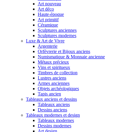
Art nouveau
Art déco
Haute-époque
Art primitif
Céramique
Sculptures anciennes
Sculptures modernes
Luxe & Art de Vivre
Argenterie
Orfèvrerie et Bijoux anciens
Numismatique & Monnaie ancienne
Métaux précieux
Vins et spiritueux
Timbres de collection
Lustres anciens
Armes anciennes
Objets archéologiques
Tapis ancien
Tableaux anciens et dessins
Tableaux anciens
Dessins anciens
Tableaux modernes et design
Tableaux modernes
Dessins modernes
Art design